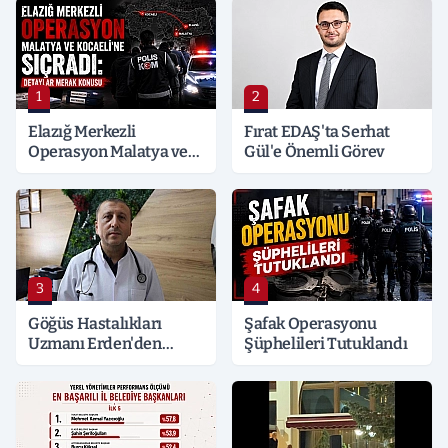
1
2
Elazığ Merkezli
Fırat EDAŞ'ta Serhat
Operasyon Malatya ve
Gül'e Önemli Görev
Kocaeli’ne Sıçradı:
Detaylar Merak Konusu
3
4
Göğüs Hastalıkları
Şafak Operasyonu
Uzmanı Erden'den
Şüphelileri Tutuklandı
Hayati Klima Uyarısı