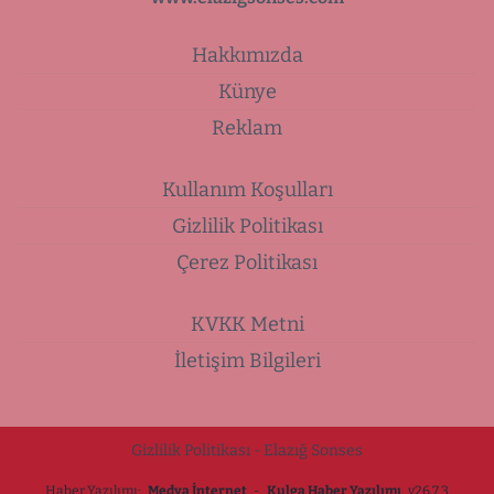
Hakkımızda
Künye
Reklam
Kullanım Koşulları
Gizlilik Politikası
Çerez Politikası
KVKK Metni
İletişim Bilgileri
Gizlilik Politikası - Elazığ Sonses
Haber Yazılımı:
Medya İnternet
-
Kulga Haber Yazılımı
v26.7.3