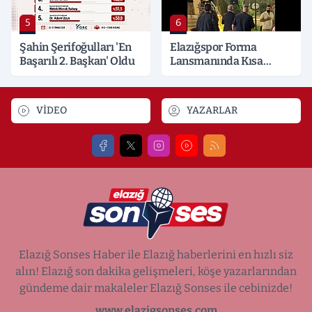
5
6
Şahin Şerifoğulları 'En
Elazığspor Forma
Başarılı 2. Başkan' Oldu
Lansmanında Kısa
Süreli Gerginlik
VİDEO
YAZARLAR
Elazığ Sonses Haber ile Elazığ haberlerini en hızlı siz
alın! Elazığ son dakika gelişmeleri, köşe yazarlarından
gündeme dair makaleler Elazığ Sonses ile cebinizde!
www.elazigsonses.com