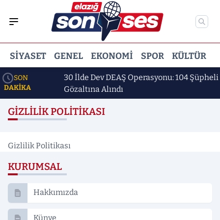
SIYASET
GENEL
EKONOMI
SPOR
KÜLTÜR
E
rıldı
30 İlde Dev DEAŞ Operasyonu: 104 Şüpheli
SON
DAKİKA
Gözaltına Alındı
GIZLILIK POLITIKASI
Gizlilik Politikası
KURUMSAL
Hakkımızda
Künye