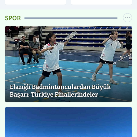
'Para Dolu Uçakla
Kapsamında Tüm
Kaçıyor' Diye Servis
Kamu Kurum ve
SPOR
Edeceklerdi"
Kuruluşlarımıza
Desteklerimiz Oluyor'
Elazığlı Badmintonculardan Büyük
Başarı: Türkiye Finallerindeler