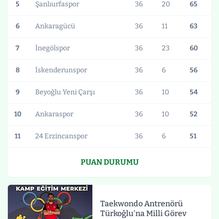
5
Şanlıurfaspor
36
20
65
6
Ankaragücü
36
11
63
7
İnegölspor
36
23
60
8
İskenderunspor
36
6
56
9
Beyoğlu Yeni Çarşı
36
10
54
10
Ankaraspor
36
10
52
11
24 Erzincanspor
36
6
51
PUAN DURUMU
Taekwondo Antrenörü
Türkoğlu'na Milli Görev