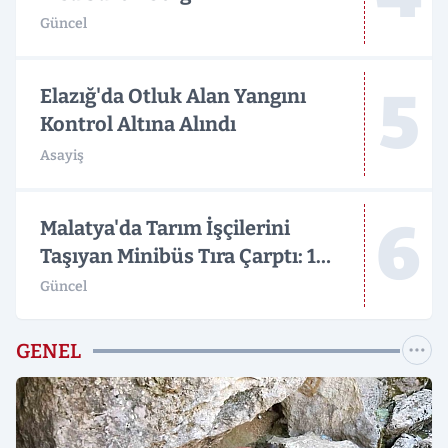
Güncel
5
Elazığ'da Otluk Alan Yangını
Kontrol Altına Alındı
Asayiş
6
Malatya'da Tarım İşçilerini
Taşıyan Minibüs Tıra Çarptı: 19
Yaralı
Güncel
GENEL