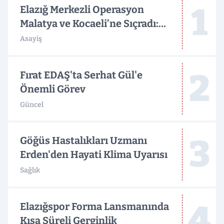
1
Elazığ Merkezli Operasyon
Malatya ve Kocaeli’ne Sıçradı:
Detaylar Merak Konusu
Asayiş
2
Fırat EDAŞ'ta Serhat Gül'e
Önemli Görev
Güncel
3
Göğüs Hastalıkları Uzmanı
Erden'den Hayati Klima Uyarısı
Sağlık
4
Elazığspor Forma Lansmanında
Kısa Süreli Gerginlik