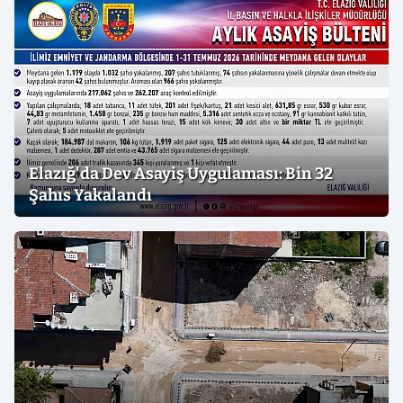
Elazığ'da Dev Asayiş Uygulaması: Bin 32
Şahıs Yakalandı