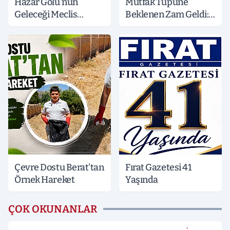
Hazar Gölü'nün
Mutfak Tüpüne
Geleceği Meclis
Beklenen Zam Geldi:
Gündeminde:
Fiyatlarda 60 ile 100
Işıkver'den Bakan
TL Arası Artış
Kurum'a 3 Kritik Soru
Çevre Dostu Berat'tan
Fırat Gazetesi 41
Örnek Hareket
Yaşında
ÇOK OKUNANLAR