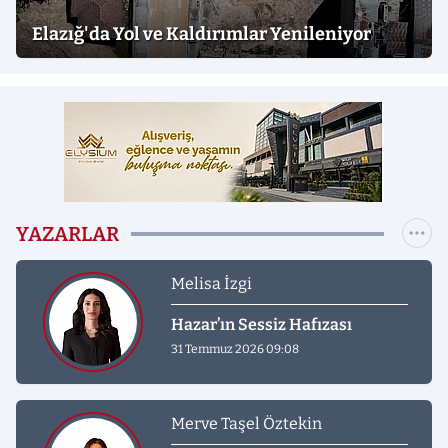
Elazığ'da Yol ve Kaldırımlar Yenileniyor
YAZARLAR
Melisa İzgi
Hazar’ın Sessiz Hafızası
31 Temmuz 2026 09:08
Merve Taşel Öztekin