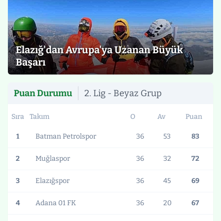
Elazığ'dan Avrupa'ya Uzanan Büyük
Başarı
Puan Durumu
2. Lig - Beyaz Grup
Sıra
Takım
O
Av
Puan
1
Batman Petrolspor
36
53
83
2
Muğlaspor
36
32
72
3
Elazığspor
36
45
69
4
Adana 01 FK
36
20
67