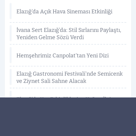
Elazığ'da Açık Hava Sineması Etkinliği
İvana Sert Elazığ'da: Stil Sırlarını Paylaştı,
Yeniden Gelme Sözü Verdi
Hemşehrimiz Canpolat'tan Yeni Dizi
Elazığ Gastronomi Festivali'nde Semicenk
ve Ziynet Sali Sahne Alacak
Elazığ'da Yaz Etkinliklerine Yoğun İlgi
Elazığ'da 2026 Yılı Kazı Çalışmaları Başladı