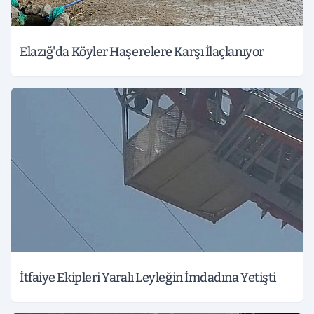
Elazığ'da Köyler Haşerelere Karşı İlaçlanıyor
İtfaiye Ekipleri Yaralı Leyleğin İmdadına Yetişti