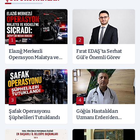
1
2
Elazığ Merkezli
Fırat EDAŞ'ta Serhat
Operasyon Malatya ve
Gül'e Önemli Görev
Kocaeli’ne Sıçradı:
Detaylar Merak Konusu
3
4
Şafak Operasyonu
Göğüs Hastalıkları
Şüphelileri Tutuklandı
Uzmanı Erden'den
Hayati Klima Uyarısı