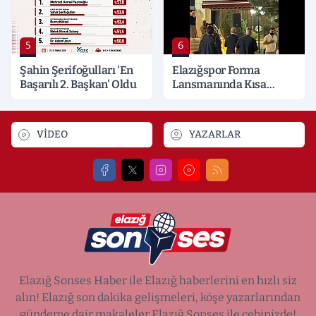
5
6
Şahin Şerifoğulları 'En
Elazığspor Forma
Başarılı 2. Başkan' Oldu
Lansmanında Kısa
Süreli Gerginlik
VİDEO
YAZARLAR
Elazığ Sonses Haber ile Elazığ haberlerini en hızlı siz
alın! Elazığ son dakika gelişmeleri, köşe yazarlarından
gündeme dair makaleler Elazığ Sonses ile cebinizde!