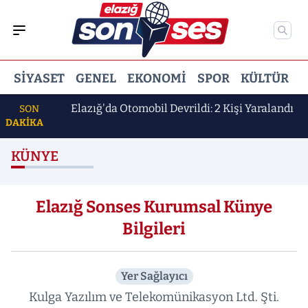
SIYASET
GENEL
EKONOMI
SPOR
KÜLTÜR
E
k Erdem
Elazığ'da Otomobil Devrildi: 2 Kişi Yaralandı
SON
DAKİKA
KÜNYE
Elazığ Sonses Kurumsal Künye
Bilgileri
Yer Sağlayıcı
Kulga Yazılım ve Telekomünikasyon Ltd. Şti.