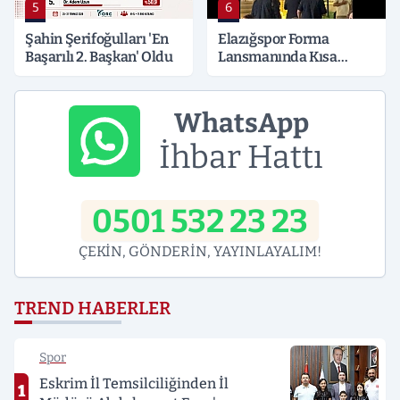
5
6
Şahin Şerifoğulları 'En
Elazığspor Forma
Başarılı 2. Başkan' Oldu
Lansmanında Kısa
Süreli Gerginlik
WhatsApp
İhbar Hattı
0501 532 23 23
ÇEKİN, GÖNDERİN, YAYINLAYALIM!
TREND HABERLER
Spor
Eskrim İl Temsilciliğinden İl
1