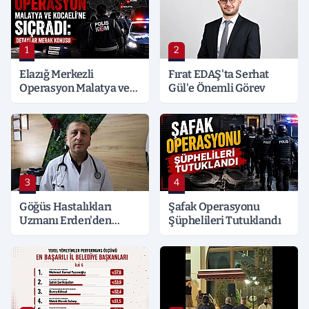
1
2
Elazığ Merkezli
Fırat EDAŞ'ta Serhat
Operasyon Malatya ve
Gül'e Önemli Görev
Kocaeli’ne Sıçradı:
Detaylar Merak Konusu
3
4
Göğüs Hastalıkları
Şafak Operasyonu
Uzmanı Erden'den
Şüphelileri Tutuklandı
Hayati Klima Uyarısı