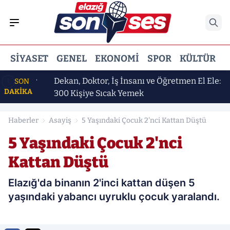
SIYASET
GENEL
EKONOMI
SPOR
KÜLTÜR
E
54 Yıldır
Dekan, Doktor, İş İnsanı ve Öğretmen El Ele:
SON
DAKİKA
300 Kişiye Sıcak Yemek
Haberler
Asayiş
5 Yaşındaki Çocuk 2'nci Kattan Düştü
5 Yaşındaki Çocuk 2'nci
Kattan Düştü
Elazığ'da binanın 2'inci kattan düşen 5
yaşındaki yabancı uyruklu çocuk yaralandı.