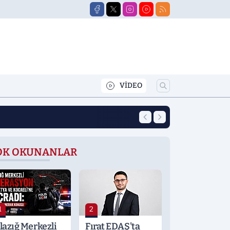
VİDEO
12:39
Yeni Eğitim Öğret
OK OKUNANLAR
1
2
lazığ Merkezli
Fırat EDAŞ'ta