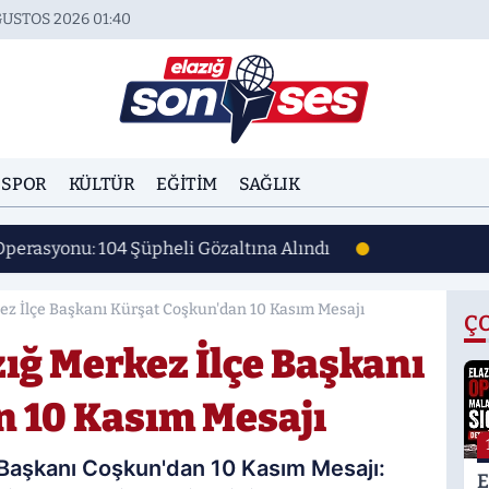
USTOS 2026 01:40
SPOR
KÜLTÜR
EĞITIM
SAĞLIK
Operasyonu: 104 Şüpheli Gözaltına Alındı
kez İlçe Başkanı Kürşat Coşkun'dan 10 Kasım Mesajı
Ç
zığ Merkez İlçe Başkanı
n 10 Kasım Mesajı
 Başkanı Coşkun'dan 10 Kasım Mesajı:
E