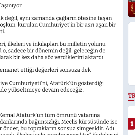
Taşınıyor
ak değil, aynı zamanda çağların ötesine taşan
Coşkun, kurulan Cumhuriyet'in bir asrı aşan bir
i.
ri, ilkeleri ve inkılapları bu milletin yolunu
o, sadece bir dönemin değil, geleceğin de
olarak bir kez daha söz verdiklerini aktardı:
 emanet ettiği değerleri sonsuza dek
iye Cumhuriyeti’ni, Atatürk’ün gösterdiği
ğinde yükseltmeye devam edeceğiz.
T
 Kemal Atatürk'ün tüm ömrünü vatanına
danlarında bağımsızlığı, Meclis kürsüsünde ise
1
r önder, bu toprakların sonsuz simgesidir. Adı