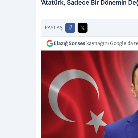
'Atatürk, Sadece Bir Dönemin Deği
PAYLAŞ
Elazığ Sonses
kaynağını Google'da te