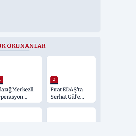
OK OKUNANLAR
1
2
lazığ Merkezli
Fırat EDAŞ'ta
perasyon
Serhat Gül'e
alatya ve
Önemli Görev
ocaeli’ne
ıçradı: Detaylar
erak Konusu
3
4