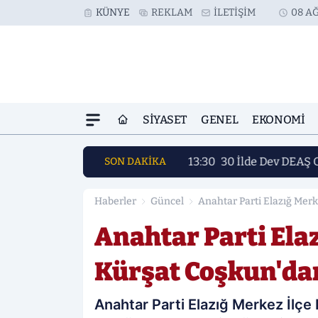
KÜNYE
REKLAM
İLETIŞIM
08 AĞ
SIYASET
GENEL
EKONOMI
13:30
30 İlde Dev DEAŞ 
SON DAKİKA
Haberler
Güncel
Anahtar Parti Elazığ Mer
Anahtar Parti Ela
Kürşat Coşkun'da
Anahtar Parti Elazığ Merkez İlçe