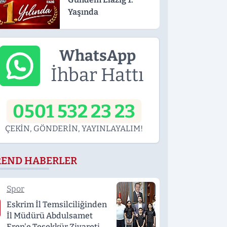
Yaşında
WhatsApp
İhbar Hattı
0501 532 23 23
ÇEKİN, GÖNDERİN, YAYINLAYALIM!
REND HABERLER
Spor
Eskrim İl Temsilciliğinden
İl Müdürü Abdulsamet
Eren'e Teşekkür Ziyareti