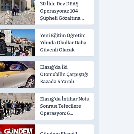
30 İlde Dev DEAŞ
Operasyonu: 104
Şüpheli Gözaltına
Alındı
Yeni Eğitim Öğretim
Yılında Okullar Daha
Güvenli Olacak
Elazığ'da İki
Otomobilin Çarpıştığı
Kazada 5 Yaralı
Elazığ'da İntihar Notu
Sonrası Tefecilere
Operasyon: 6
Tutuklama
Gündem Elazığ 1.