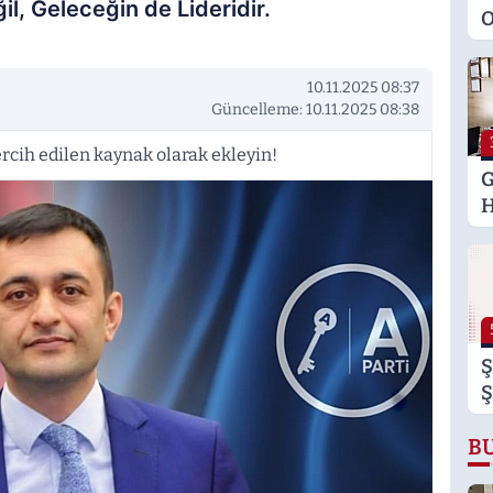
l, Geleceğin de Lideridir.
O
M
K
10.11.2025 08:37
S
Güncelleme: 10.11.2025 08:38
M
rcih edilen kaynak olarak ekleyin!
G
H
U
E
H
U
Ş
Ş
B
B
B