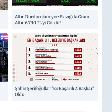
Altın Durdurulamıyor: Elazığ’da Gram
Altın 6.790 TL'yi Gördü!
Şahin Şerifoğulları 'En Başarılı 2. Başkan'
Oldu