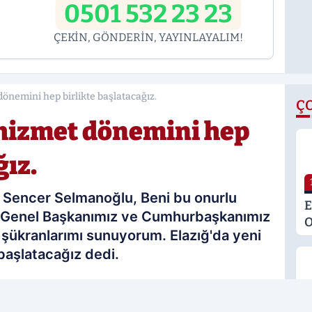
0501 532 23 23
ÇEKİN, GÖNDERİN, YAYINLAYALIM!
dönemini hep birlikte başlatacağız.
Ç
r hizmet dönemini hep
ğız.
im Sencer Selmanoğlu, Beni bu onurlu
E
i, Genel Başkanımız ve Cumhurbaşkanımız
O
 şükranlarımı sunuyorum. Elazığ'da yeni
M
başlatacağız dedi.
K
S
M
09.11.2025 16:55