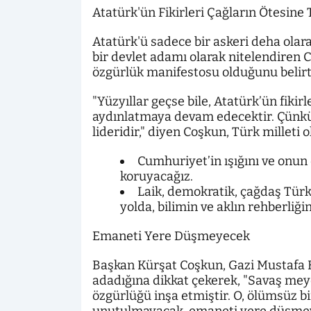
Atatürk'ün Fikirleri Çağların Ötesine 
Atatürk'ü sadece bir askeri deha olar
bir devlet adamı olarak nitelendiren 
özgürlük manifestosu olduğunu belirtt
"Yüzyıllar geçse bile, Atatürk’ün fikirle
aydınlatmaya devam edecektir. Çünkü 
lideridir," diyen Coşkun, Türk milleti 
Cumhuriyet’in ışığını ve onun
koruyacağız.
Laik, demokratik, çağdaş Türk
yolda, bilimin ve aklın rehberli
Emaneti Yere Düşmeyecek
Başkan Kürşat Coşkun, Gazi Mustafa
adadığına dikkat çekerek, "Savaş mey
özgürlüğü inşa etmiştir. O, ölümsüz bi