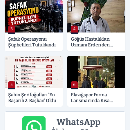
Detaylar Merak Konusu
3
4
Şafak Operasyonu
Göğüs Hastalıkları
Şüphelileri Tutuklandı
Uzmanı Erden'den
Hayati Klima Uyarısı
5
6
Şahin Şerifoğulları 'En
Elazığspor Forma
Başarılı 2. Başkan' Oldu
Lansmanında Kısa
Süreli Gerginlik
WhatsApp