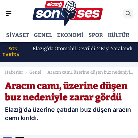
SIYASET
GENEL
EKONOMI
SPOR
KÜLTÜR
E
 Erdem
Elazığ'da Otomobil Devrildi: 2 Kişi Yaralandı
SON
DAKİKA
Haberler
Genel
Aracın camı, üzerine düşen buz nedeniyle
zarar gördü
Aracın camı, üzerine düşen
buz nedeniyle zarar gördü
Elazığ'da üzerine çatıdan buz düşen aracın
camı kırıldı.