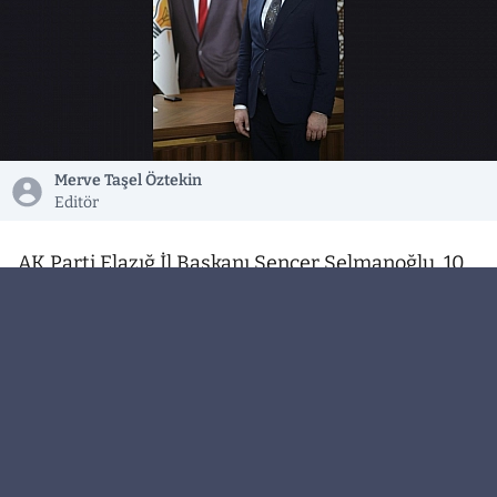
Merve Taşel Öztekin
Editör
AK Parti Elazığ İl Başkanı Sencer Selmanoğlu, 10
Ocak Çalışan Gazeteciler Günü dolayısıyla bir
mesaj yayımladı.
Başkan Selmanoğlu, kamuoyunun doğru
bilgilendirilmesi ve haber alma hakkının
karşılanmasında medyanın demokrasinin
vazgeçilmez unsurlarından biri olduğunu