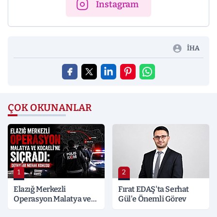
Instagram
İHA
ÇOK OKUNANLAR
1
2
Elazığ Merkezli
Fırat EDAŞ'ta Serhat
Operasyon Malatya ve
Gül'e Önemli Görev
Kocaeli’ne Sıçradı: