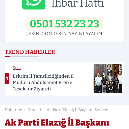
İhbar Hattı
0501 532 23 23
ÇEKİN, GÖNDERİN, YAYINLAYALIM!
TREND HABERLER
Spor
Eskrim İl Temsilciliğinden İl
1
Müdürü Abdulsamet Eren'e
Teşekkür Ziyareti
Haberler
Güncel
Ak Parti Elazığ İl Başkanı Sencer
Selmanoğlu'ndan 10 Ocak Çalışan
Ak Parti Elazığ İl Başkanı
Gazeteciler Günü Mesajı