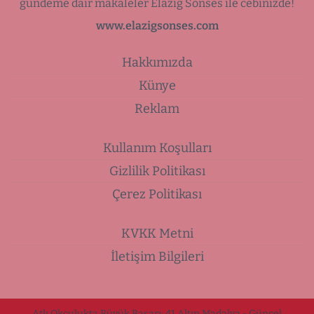
gündeme dair makaleler Elazığ Sonses ile cebinizde!
www.elazigsonses.com
Hakkımızda
Künye
Reklam
Kullanım Koşulları
Gizlilik Politikası
Çerez Politikası
KVKK Metni
İletişim Bilgileri
Atlı Okçulukta Büyük Başarı: 41 Altın Madalya - Güncel