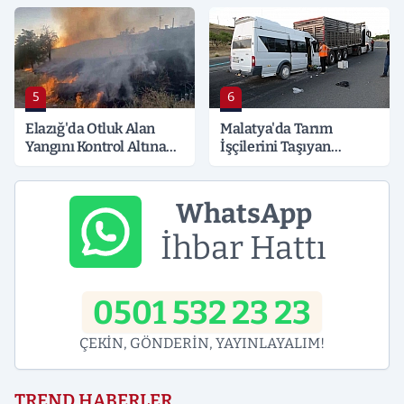
5
6
Elazığ'da Otluk Alan
Malatya'da Tarım
Yangını Kontrol Altına
İşçilerini Taşıyan
Alındı
Minibüs Tıra Çarptı: 19
Yaralı
WhatsApp
İhbar Hattı
0501 532 23 23
ÇEKİN, GÖNDERİN, YAYINLAYALIM!
TREND HABERLER