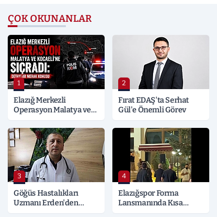
ÇOK OKUNANLAR
1
2
Elazığ Merkezli
Fırat EDAŞ'ta Serhat
Operasyon Malatya ve
Gül'e Önemli Görev
Kocaeli’ne Sıçradı:
Detaylar Merak Konusu
3
4
Göğüs Hastalıkları
Elazığspor Forma
Uzmanı Erden'den
Lansmanında Kısa
Hayati Klima Uyarısı
Süreli Gerginlik