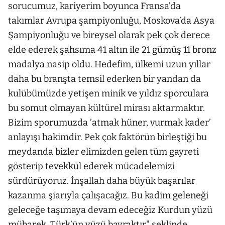
sorucumuz, kariyerim boyunca Fransa’da
takımlar Avrupa şampiyonluğu, Moskova’da Asya
Şampiyonluğu ve bireysel olarak pek çok derece
elde ederek şahsıma 41 altın ile 21 gümüş 11 bronz
madalya nasip oldu. Hedefim, ülkemi uzun yıllar
daha bu branşta temsil ederken bir yandan da
kulübümüzde yetişen minik ve yıldız sporculara
bu somut olmayan kültürel mirası aktarmaktır.
Bizim sporumuzda ’atmak hüner, vurmak kader’
anlayışı hakimdir. Pek çok faktörün birleştiği bu
meydanda bizler elimizden gelen tüm gayreti
gösterip tevekkül ederek mücadelemizi
sürdürüyoruz. İnşallah daha büyük başarılar
kazanma şiarıyla çalışacağız. Bu kadim geleneği
geleceğe taşımaya devam edeceğiz Kurdun yüzü
mübarek, Türk’ün yüzü bayraktır" şeklinde