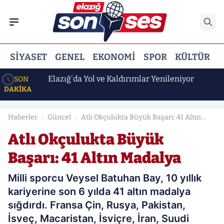
SIYASET
GENEL
EKONOMI
SPOR
KÜLTÜR
E
32 Şahıs
Elazığ'da Yol ve Kaldırımlar Yenileniyor
SON
DAKİKA
Haberler
Güncel
Atlı Okçulukta Büyük Başarı: 41 Altın
Madalya
Atlı Okçulukta Büyük
Başarı: 41 Altın Madalya
Milli sporcu Veysel Batuhan Bay, 10 yıllık
kariyerine son 6 yılda 41 altın madalya
sığdırdı. Fransa Çin, Rusya, Pakistan,
İsveç, Macaristan, İsviçre, İran, Suudi