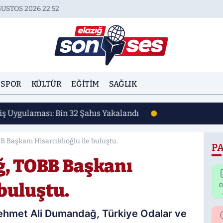
USTOS 2026 22:52
SPOR
KÜLTÜR
EĞITIM
SAĞLIK
iş Uygulaması: Bin 32 Şahıs Yakalandı
Başkanı Hisarcıklıoğlu ile buluştu.
PA
, TOBB Başkanı
 buluştu.
0
Mehmet Ali Dumandağ, Türkiye Odalar ve