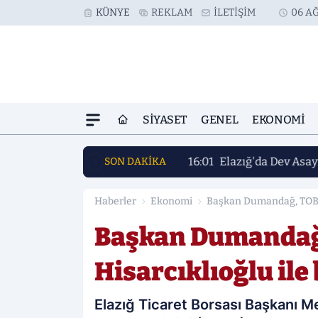
KÜNYE
REKLAM
İLETIŞIM
06 AĞ
SIYASET
GENEL
EKONOMI
16:01
Elazığ'da Dev Asay
SON DAKİKA
Haberler
Ekonomi
Başkan Dumandağ, TOBB 
Başkan Dumandağ
Hisarcıklıoğlu ile
Elazığ Ticaret Borsası Başkanı 