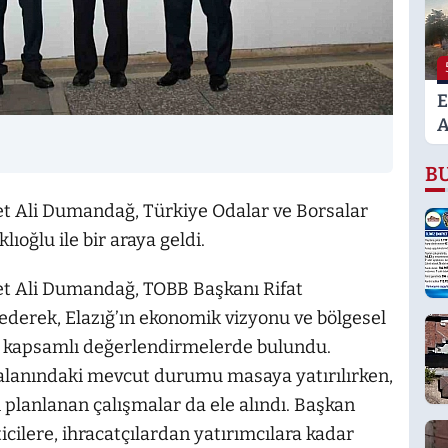
E
H
U
E
A
K
B
A
et Ali Dumandağ, Türkiye Odalar ve Borsalar
lıoğlu ile bir araya geldi.
et Ali Dumandağ, TOBB Başkanı Rifat
ederek, Elazığ’ın ekonomik vizyonu ve bölgesel
a kapsamlı değerlendirmelerde bulundu.
et alanındaki mevcut durumu masaya yatırılırken,
planlanan çalışmalar da ele alındı. Başkan
cilere, ihracatçılardan yatırımcılara kadar