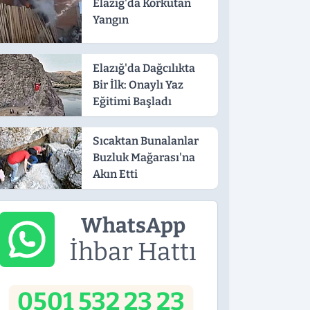
Elazığ'da Korkutan
Yangın
Elazığ'da Dağcılıkta
Bir İlk: Onaylı Yaz
Eğitimi Başladı
Sıcaktan Bunalanlar
Buzluk Mağarası'na
Akın Etti
WhatsApp
İhbar Hattı
0501 532 23 23