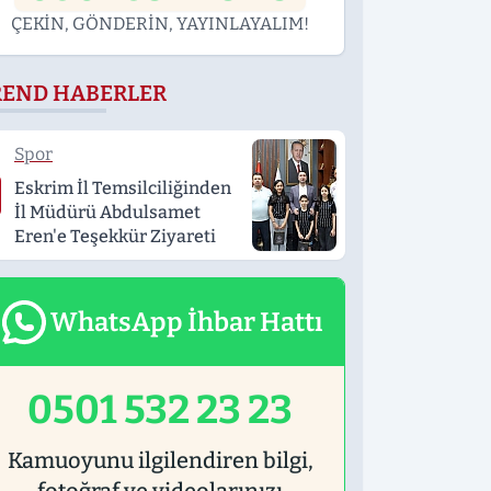
ÇEKİN, GÖNDERİN, YAYINLAYALIM!
REND HABERLER
Spor
Eskrim İl Temsilciliğinden
İl Müdürü Abdulsamet
Eren'e Teşekkür Ziyareti
WhatsApp İhbar Hattı
0501 532 23 23
Kamuoyunu ilgilendiren bilgi,