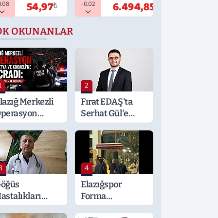
0.08
-0.02
54,97
₺
6.494,85
₺
OK OKUNANLAR
1
2
lazığ Merkezli
Fırat EDAŞ'ta
perasyon
Serhat Gül'e
alatya ve
Önemli Görev
ocaeli’ne
ıçradı: Detaylar
erak Konusu
3
4
öğüs
Elazığspor
astalıkları
Forma
zmanı
Lansmanında