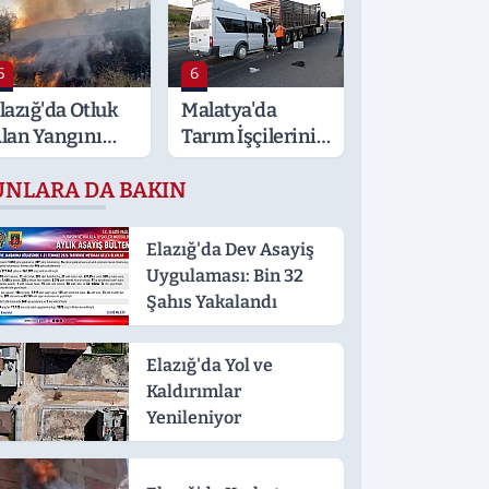
rden'den
Kısa Süreli
ayati Klima
Gerginlik
yarısı
5
6
lazığ'da Otluk
Malatya'da
lan Yangını
Tarım İşçilerini
ontrol Altına
Taşıyan Minibüs
UNLARA DA BAKIN
lındı
Tıra Çarptı: 19
Yaralı
Elazığ'da Dev Asayiş
Uygulaması: Bin 32
Şahıs Yakalandı
Elazığ'da Yol ve
Kaldırımlar
Yenileniyor