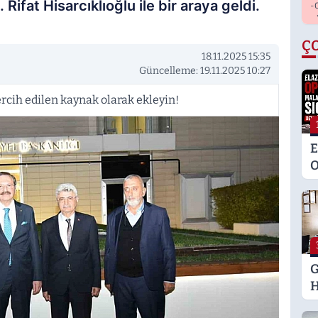
Rifat Hisarcıklıoğlu ile bir araya geldi.
-
Ç
18.11.2025 15:35
Güncelleme: 19.11.2025 10:27
rcih edilen kaynak olarak ekleyin!
E
O
M
K
S
M
G
H
U