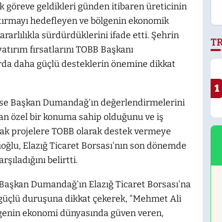
 göreve geldikleri günden itibaren üreticinin
artırmayı hedefleyen ve bölgenin ekonomik
arlılıkla sürdürdüklerini ifade etti. Şehrin
T
yatırım fırsatlarını TOBB Başkanı
arda daha güçlü desteklerin önemine dikkat
1
 ise Başkan Dumandağ’ın değerlendirmelerini
man özel bir konuma sahip olduğunu ve iş
ak projelere TOBB olarak destek vermeye
ıoğlu, Elazığ Ticaret Borsası’nın son dönemde
rşıladığını belirtti.
, Başkan Dumandağ’ın Elazığ Ticaret Borsası’na
güçlü duruşuna dikkat çekerek, "Mehmet Ali
genin ekonomi dünyasında güven veren,