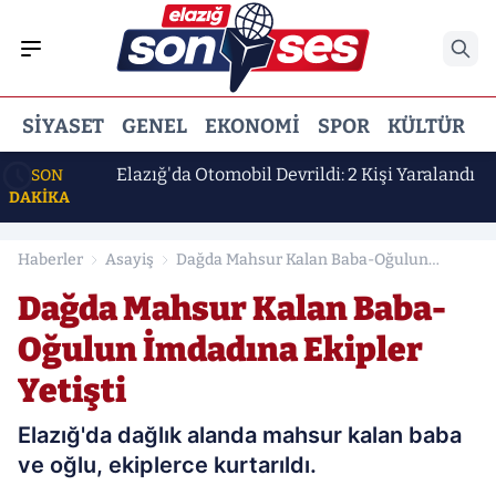
SIYASET
GENEL
EKONOMI
SPOR
KÜLTÜR
E
 Erdem
Elazığ'da Otomobil Devrildi: 2 Kişi Yaralandı
SON
DAKİKA
Haberler
Asayiş
Dağda Mahsur Kalan Baba-Oğulun
İmdadına Ekipler Yetişti
Dağda Mahsur Kalan Baba-
Oğulun İmdadına Ekipler
Yetişti
Elazığ'da dağlık alanda mahsur kalan baba
ve oğlu, ekiplerce kurtarıldı.