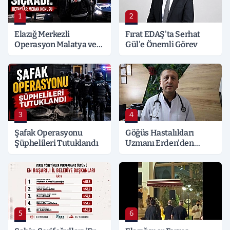
1
2
Elazığ Merkezli
Fırat EDAŞ'ta Serhat
Operasyon Malatya ve
Gül'e Önemli Görev
Kocaeli’ne Sıçradı:
Detaylar Merak Konusu
3
4
Şafak Operasyonu
Göğüs Hastalıkları
Şüphelileri Tutuklandı
Uzmanı Erden'den
Hayati Klima Uyarısı
5
6