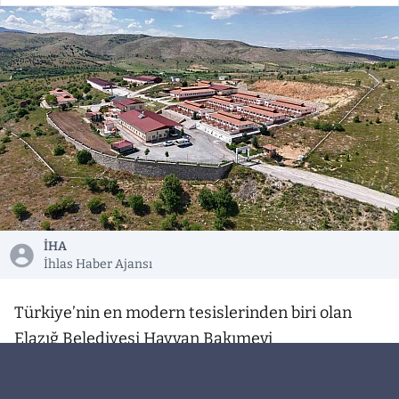
İHA
İhlas Haber Ajansı
Türkiye’nin en modern tesislerinden biri olan
Elazığ Belediyesi Hayvan Bakımevi
Rehabilitasyon Merkezi’nde 9 yılda 15 bin 368
hayvan tedavi edildi.