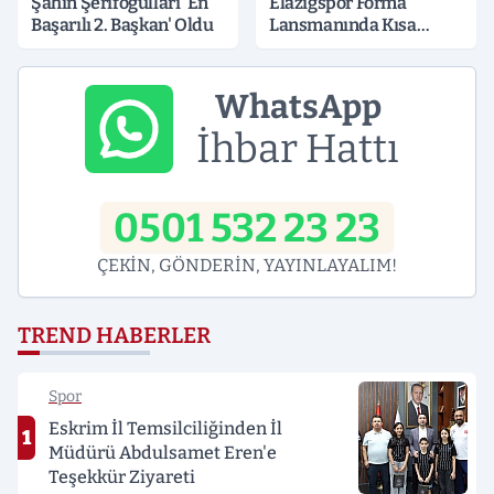
Şahin Şerifoğulları 'En
Elazığspor Forma
Başarılı 2. Başkan' Oldu
Lansmanında Kısa
Süreli Gerginlik
WhatsApp
İhbar Hattı
0501 532 23 23
ÇEKİN, GÖNDERİN, YAYINLAYALIM!
TREND HABERLER
Spor
Eskrim İl Temsilciliğinden İl
1
Müdürü Abdulsamet Eren'e
Teşekkür Ziyareti