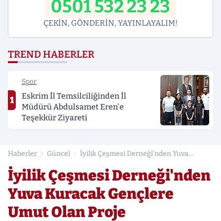
0501 532 23 23
ÇEKİN, GÖNDERİN, YAYINLAYALIM!
TREND HABERLER
Spor
Eskrim İl Temsilciliğinden İl
1
Müdürü Abdulsamet Eren'e
Teşekkür Ziyareti
Haberler
Güncel
İyilik Çeşmesi Derneği'nden Yuva
Kuracak Gençlere Umut Olan Proje
İyilik Çeşmesi Derneği'nden
Yuva Kuracak Gençlere
Umut Olan Proje