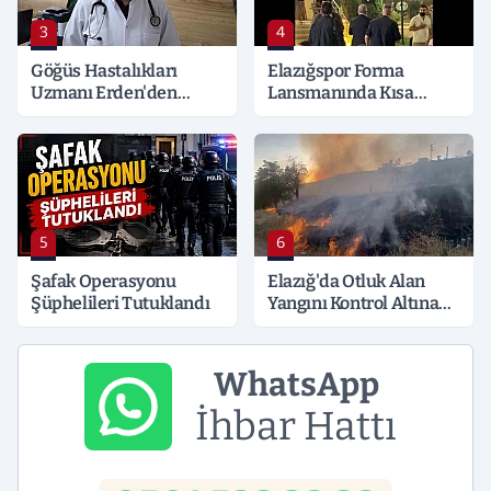
3
4
Göğüs Hastalıkları
Elazığspor Forma
Uzmanı Erden'den
Lansmanında Kısa
Hayati Klima Uyarısı
Süreli Gerginlik
5
6
Şafak Operasyonu
Elazığ'da Otluk Alan
Şüphelileri Tutuklandı
Yangını Kontrol Altına
Alındı
WhatsApp
İhbar Hattı