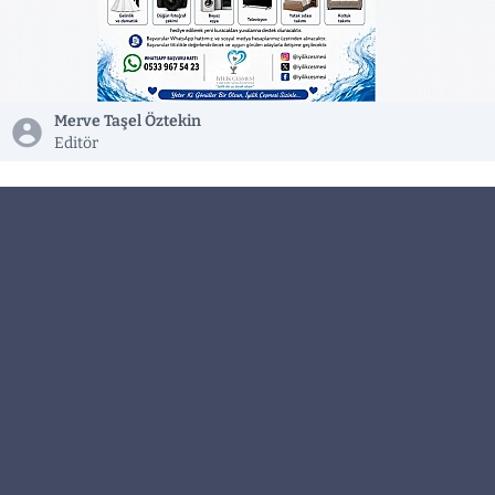
Merve Taşel Öztekin
Editör
İyilik Çeşmesi Yardımlaşma Derneği, maddi
imkânsızlıklar nedeniyle yuva kurmakta zorlanan
gençler için daha önce de başarıyla
gerçekleştirdiği evlilik desteği projesini yeniden
hayata geçiriyor.
Gönüllülerin ve hayırseverlerin destekleriyle
yürütülen proje kapsamında, yapılacak
incelemeler sonucunda belirlenecek bir çiftin
hem düğün masrafları üstlenilecek hem de yeni