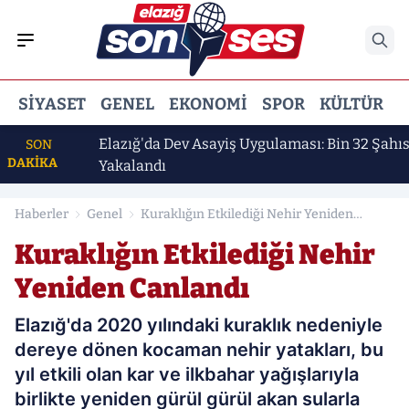
SIYASET
GENEL
EKONOMI
SPOR
KÜLTÜR
E
şkan"
Elazığ'da Dev Asayiş Uygulaması: Bin 32 Şahıs
SON
DAKİKA
Yakalandı
Haberler
Genel
Kuraklığın Etkilediği Nehir Yeniden
Canlandı
Kuraklığın Etkilediği Nehir
Yeniden Canlandı
Elazığ'da 2020 yılındaki kuraklık nedeniyle
dereye dönen kocaman nehir yatakları, bu
yıl etkili olan kar ve ilkbahar yağışlarıyla
birlikte yeniden gürül gürül akan sularla