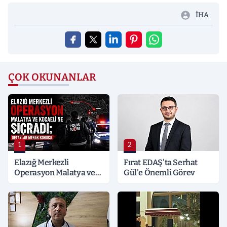
İHA
ÇOK OKUNANLAR
1
2
Elazığ Merkezli
Fırat EDAŞ'ta Serhat
Operasyon Malatya ve
Gül'e Önemli Görev
Kocaeli’ne Sıçradı:
Detaylar Merak Konusu