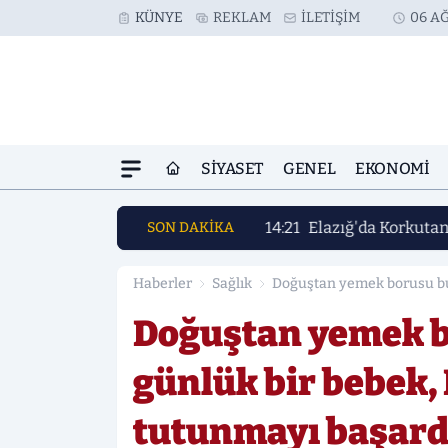
KÜNYE
REKLAM
İLETIŞIM
06 AĞ
SIYASET
GENEL
EKONOMI
14:21
Elazığ'da Korkuta
SON DAKİKA
Haberler
Sağlık
Doğuştan yemek borusu bu
başardı.
Doğuştan yemek 
günlük bir bebek, 
tutunmayı başard