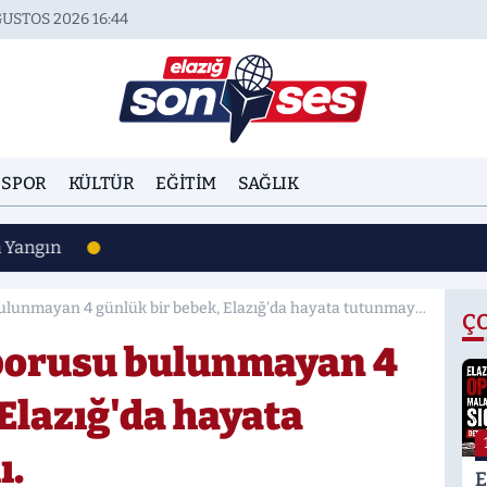
USTOS 2026 16:44
SPOR
KÜLTÜR
EĞITIM
SAĞLIK
n Yangın
lunmayan 4 günlük bir bebek, Elazığ'da hayata tutunmayı
Ç
borusu bulunmayan 4
Elazığ'da hayata
ı.
E