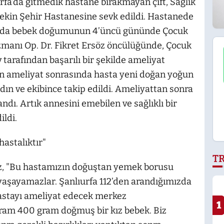
fa’da gitmedik hastane bırakmayan çift, Sağlık
Sekin Şehir Hastanesine sevk edildi. Hastanede
n Ada bebek doğumunun 4’üncü gününde Çocuk
zmanı Op. Dr. Fikret Ersöz öncülüğünde, Çocuk
tarafından başarılı bir şekilde ameliyat
an ameliyat sonrasında hasta yeni doğan yoğun
dın ve ekibince takip edildi. Ameliyattan sonra
dı. Artık annesini emebilen ve sağlıklı bir
ildi.
hastalıktır"
T
öz, "Bu hastamızın doğuştan yemek borusu
yaşayamazlar. Şanlıurfa 112’den arandığımızda
astayı ameliyat edecek merkez
1
ogram 400 gram doğmuş bir kız bebek. Biz