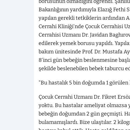
borusunun olmadığını öğrendi. Şanlıur
Bakanlığının yardımıyla Elazığ Fethi 
yapılan gerekli tetkiklerin ardında
Cerrahi Kliniği’nde Çocuk Cerrahisi U
Cerrahisi Uzmanı Dr. Javidan Baghırov 
edilerek yemek borusu yapıldı. Yapıl
bakım ünitesinde Prof. Dr. Mustafa Ay
8’inci gün bebeğin beslenmesine başlan
şekilde beslenebilen bebek taburcu ed
"Bu hastalık 5 bin doğumda 1 görülen 
Çocuk Cerrahi Uzmanı Dr. Fikret Ers
yoktu. Bu hastalar ameliyat olmazsa 
bebeğin doğumdan 2 gün geçmişti. H
bulamamışlardı. Bize ulaştılar. 2 kil