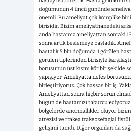
hastayı kabul ettik. Hasta geldikten so
doğumunun 4’üncü gününde ameliyat e
önemli. Bu ameliyat çok komplike bir 
birisidir. Bizim ameliyathanedeki ark
anda hastamız ameliyattan sonraki 13
sonra artık beslemeye başladık. Amel
hastalık 5 bin doğumda 1 görülen hastal
görülen tiplerinden birisiyle karşıla
borusunun üst kısmı kör bir şekilde s
yapışıyor. Ameliyatta nefes borusunun 
birleştiriyoruz. Çok hassas bir iş. Yak
Ameliyattan sonra hiçbir sorun olmadı
bugün de hastamızı taburcu ediyoruz.
bölgelerde anormallikler oluyor bizi
atrezisi ve trakea trakeozefagial fistü
gelişimi tamdı. Diğer organları da sa