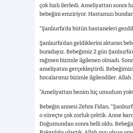
çok hızlı ilerledi. Ameliyattan sonra
bebeğini emziriyor. Hastamızı bundan 
"Şanlıurfa’da bütün hastaneleri gezdi
Şanlıurfa’dan geldiklerini aktaran be
buradayız. Bebeğimiz 2 gün Şanlıurfa
rağmen bizimle ilgilenen olmadı. Sonr
ameliyatını gerçekleştirdi. Bebeğimi
hocalarımız bizimle ilgilendiler. Allah
"Ameliyattan benim hiç umudum yok
Bebeğin annesi Zehra Fidan, "Şanlıurf
o süreçte çok zorluk çektik. Anne kar
Doğumundan sonra belli oldu. Bebeğ
Bakanlığa ulaştık, Allah razı olsun ora