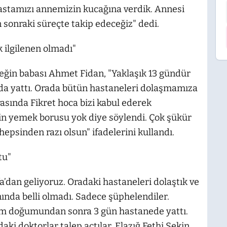
 hastamızı annemizin kucağına verdik. Annesi
sonraki süreçte takip edeceğiz" dedi.
k ilgilenen olmadı"
beğin babası Ahmet Fidan, "Yaklaşık 13 gündür
’da yattı. Orada bütün hastaneleri dolaşmamıza
asında Fikret hoca bizi kabul ederek
zin yemek borusu yok diye söylendi. Çok şükür
 hepsinden razı olsun" ifadelerini kullandı.
tu"
a’dan geliyoruz. Oradaki hastaneleri dolaştık ve
nında belli olmadı. Sadece şüphelendiler.
im doğumundan sonra 3 gün hastanede yattı.
daki doktorlar talep açtılar. Elazığ Fethi Sekin