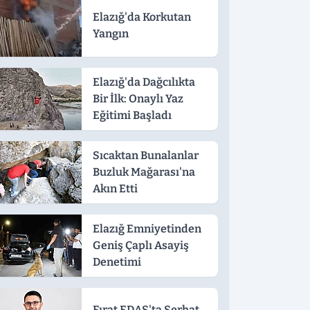
Elazığ'da Korkutan
Yangın
Elazığ'da Dağcılıkta
Bir İlk: Onaylı Yaz
Eğitimi Başladı
Sıcaktan Bunalanlar
Buzluk Mağarası'na
Akın Etti
Elazığ Emniyetinden
Geniş Çaplı Asayiş
Denetimi
Fırat EDAŞ'ta Serhat