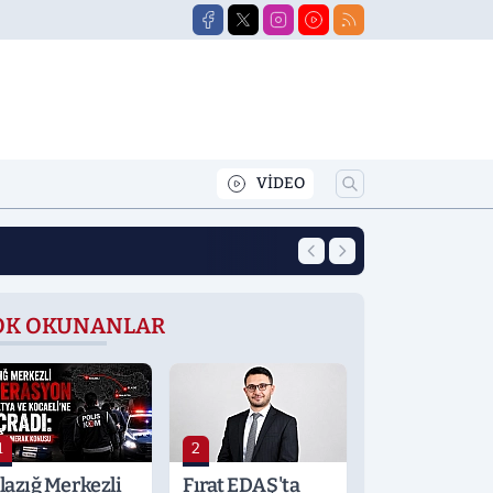
VİDEO
13:46
Elazığ'da Dağcılık
OK OKUNANLAR
1
2
lazığ Merkezli
Fırat EDAŞ'ta