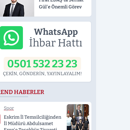
Gül'e Önemli Görev
WhatsApp
İhbar Hattı
0501 532 23 23
ÇEKİN, GÖNDERİN, YAYINLAYALIM!
REND HABERLER
Spor
Eskrim İl Temsilciliğinden
İl Müdürü Abdulsamet
Eren'e Teşekkür Ziyareti