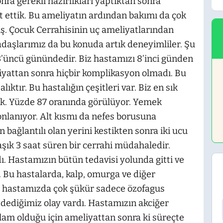
nra gerekli hazırlıkları yaptıktan sonra
ttik. Bu ameliyatın ardından bakımı da çok
iş. Çocuk Cerrahisinin uç ameliyatlarından
adaşlarımız da bu konuda artık deneyimliler. Şu
’üncü günündedir. Biz hastamızı 8’inci günden
iyattan sonra hiçbir komplikasyon olmadı. Bu
ıktır. Bu hastalığın çeşitleri var. Biz en sık
ştık. Yüzde 87 oranında görülüyor. Yemek
onlanıyor. Alt kısmı da nefes borusuna
bağlantılı olan yerini kestikten sonra iki ucu
laşık 3 saat süren bir cerrahi müdahaledir.
. Hastamızın bütün tedavisi yolunda gitti ve
 Bu hastalarda, kalp, omurga ve diğer
m hastamızda çok şükür sadece özofagus
l dediğimiz olay vardı. Hastamızın akciğer
ğlam olduğu için ameliyattan sonra ki süreçte