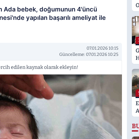
O
n Ada bebek, doğumunun 4'üncü
M
si'nde yapılan başarılı ameliyat ile
K
S
M
07.01.2026 10:15
G
Güncelleme: 07.01.2026 10:25
H
U
rcih edilen kaynak olarak ekleyin!
E
H
U
E
A
K
B
A