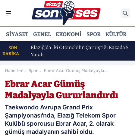
SIYASET
GENEL
EKONOMI
SPOR
KÜLTÜR
E
Daha
Elazığ'da İki Otomobilin Çarpıştığı Kazada 5
SON
DAKİKA
Yaralı
Haberler
Spor
Ebrar Acar Gümüş Madalyayla
Gururlandırdı
Ebrar Acar Gümüş
Madalyayla Gururlandırdı
Taekwondo Avrupa Grand Prix
Şampiyonası'nda, Elazığ Telekom Spor
Kulübü sporcusu Ebrar Acar, 2. olarak
gümüş madalyanın sahibi oldu.