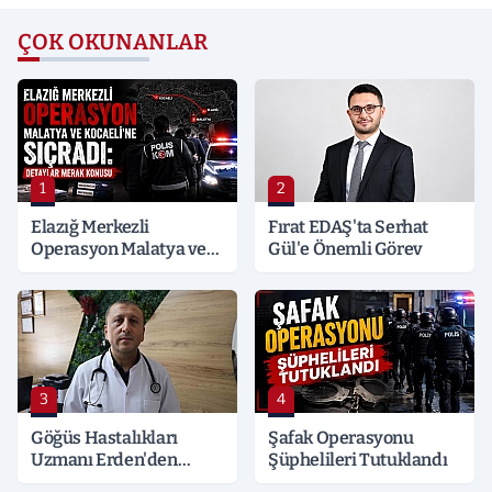
ÇOK OKUNANLAR
1
2
Elazığ Merkezli
Fırat EDAŞ'ta Serhat
Operasyon Malatya ve
Gül'e Önemli Görev
Kocaeli’ne Sıçradı:
Detaylar Merak Konusu
3
4
Göğüs Hastalıkları
Şafak Operasyonu
Uzmanı Erden'den
Şüphelileri Tutuklandı
Hayati Klima Uyarısı