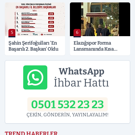
5
6
Şahin Şerifoğulları 'En
Elazığspor Forma
Başarılı 2. Başkan' Oldu
Lansmanında Kısa
Süreli Gerginlik
WhatsApp
İhbar Hattı
0501 532 23 23
ÇEKİN, GÖNDERİN, YAYINLAYALIM!
TREND HABERLER