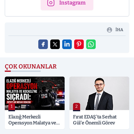
Instagram
İHA
ÇOK OKUNANLAR
1
2
Elazığ Merkezli
Fırat EDAŞ'ta Serhat
Operasyon Malatya ve
Gül'e Önemli Görev
Kocaeli’ne Sıçradı: