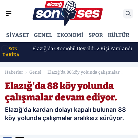
SIYASET
GENEL
EKONOMI
SPOR
KÜLTÜR
E
 Erdem
Elazığ'da Otomobil Devrildi: 2 Kişi Yaralandı
SON
DAKİKA
Haberler
Genel
Elazığ'da 88 köy yolunda çalışmalar
devam ediyor.
Elazığ'da 88 köy yolunda
çalışmalar devam ediyor.
Elazığ'da kardan dolayı kapalı bulunan 88
köy yolunda çalışmalar aralıksız sürüyor.