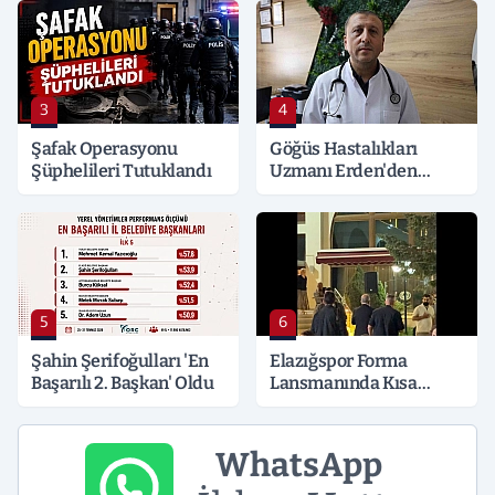
Detaylar Merak Konusu
3
4
Şafak Operasyonu
Göğüs Hastalıkları
Şüphelileri Tutuklandı
Uzmanı Erden'den
Hayati Klima Uyarısı
5
6
Şahin Şerifoğulları 'En
Elazığspor Forma
Başarılı 2. Başkan' Oldu
Lansmanında Kısa
Süreli Gerginlik
WhatsApp