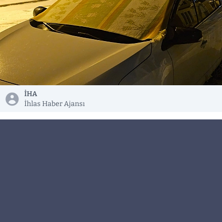
İHA
İhlas Haber Ajansı
Elazığ’da vatandaşlar, gece saatlerinde eksilere
düşen hava sıcaklığı nedeniyle araçlarının
camlarını kilimle korumaya çalışıyor.
Elazığ’da dün gece etkili olan kar yağışı sabaha
kadar sürdü. Kar yağışı yerini gün içerisinde buz
ve dona bıraktı. Termometreler eksi 4 dereceyi