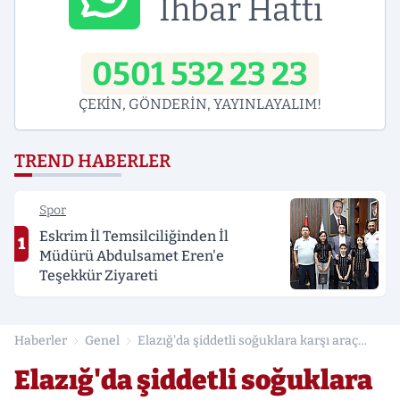
İhbar Hattı
0501 532 23 23
ÇEKİN, GÖNDERİN, YAYINLAYALIM!
TREND HABERLER
Spor
Eskrim İl Temsilciliğinden İl
1
Müdürü Abdulsamet Eren'e
Teşekkür Ziyareti
Haberler
Genel
Elazığ'da şiddetli soğuklara karşı araç
camlarını korumak için kilim kullanılıyor.
Elazığ'da şiddetli soğuklara