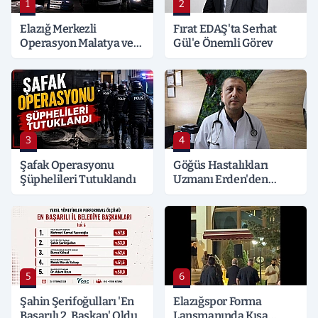
1
2
Elazığ Merkezli
Fırat EDAŞ'ta Serhat
Operasyon Malatya ve
Gül'e Önemli Görev
Kocaeli’ne Sıçradı:
Detaylar Merak Konusu
3
4
Şafak Operasyonu
Göğüs Hastalıkları
Şüphelileri Tutuklandı
Uzmanı Erden'den
Hayati Klima Uyarısı
5
6
Şahin Şerifoğulları 'En
Elazığspor Forma
Başarılı 2. Başkan' Oldu
Lansmanında Kısa