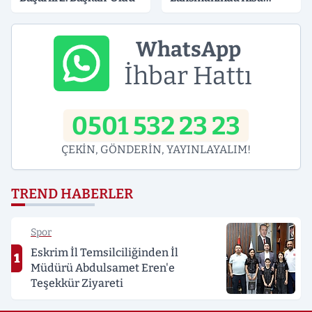
Süreli Gerginlik
WhatsApp
İhbar Hattı
0501 532 23 23
ÇEKİN, GÖNDERİN, YAYINLAYALIM!
TREND HABERLER
Spor
Eskrim İl Temsilciliğinden İl
1
Müdürü Abdulsamet Eren'e
Teşekkür Ziyareti