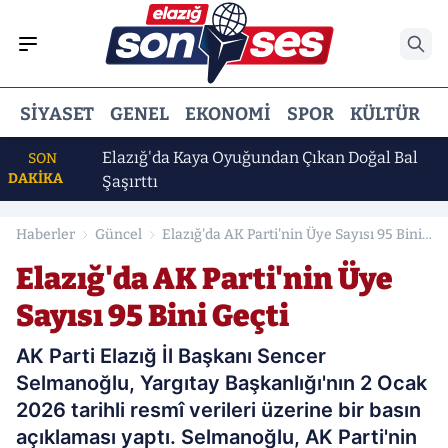
SIYASET
GENEL
EKONOMI
SPOR
KÜLTÜR
E
üğe
Elazığ'da Kaya Oyuğundan Çıkan Doğal Bal
SON
DAKİKA
li Oldu
Şaşırttı
Haberler
Güncel
Elazığ'da AK Parti'nin Üye Sayısı 95 Bini
Geçti
Elazığ'da AK Parti'nin Üye
Sayısı 95 Bini Geçti
AK Parti Elazığ İl Başkanı Sencer
Selmanoğlu, Yargıtay Başkanlığı'nın 2 Ocak
2026 tarihli resmî verileri üzerine bir basın
açıklaması yaptı. Selmanoğlu, AK Parti'nin