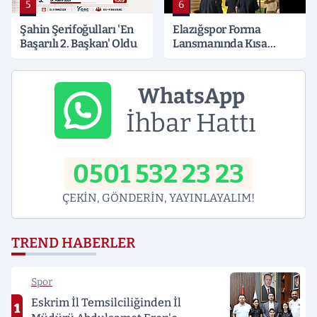
5
6
Şahin Şerifoğulları 'En
Elazığspor Forma
Başarılı 2. Başkan' Oldu
Lansmanında Kısa
Süreli Gerginlik
WhatsApp
İhbar Hattı
0501 532 23 23
ÇEKİN, GÖNDERİN, YAYINLAYALIM!
TREND HABERLER
Spor
Eskrim İl Temsilciliğinden İl
1