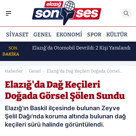
SIYASET
GENEL
EKONOMI
SPOR
KÜLTÜR
E
 Erdem
Elazığ'da Otomobil Devrildi: 2 Kişi Yaralandı
SON
DAKİKA
Haberler
Genel
Elazığ'da Dağ Keçileri Doğada Görsel
Şölen Sundu
Elazığ'da Dağ Keçileri
Doğada Görsel Şölen Sundu
Elazığ'ın Baskil ilçesinde bulunan Zeyve
Şelil Dağı'nda koruma altında bulunan dağ
keçileri sürü halinde görüntülendi.