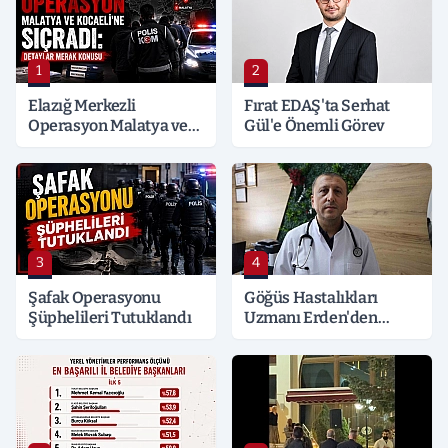
1
2
Elazığ Merkezli
Fırat EDAŞ'ta Serhat
Operasyon Malatya ve
Gül'e Önemli Görev
Kocaeli’ne Sıçradı:
Detaylar Merak Konusu
3
4
Şafak Operasyonu
Göğüs Hastalıkları
Şüphelileri Tutuklandı
Uzmanı Erden'den
Hayati Klima Uyarısı