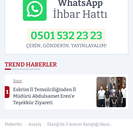
WhatsApp
İhbar Hattı
0501 532 23 23
ÇEKİN, GÖNDERİN, YAYINLAYALIM!
TREND HABERLER
Spor
Eskrim İl Temsilciliğinden İl
1
Müdürü Abdulsamet Eren'e
Teşekkür Ziyareti
Haberler
Asayiş
Elazığ'da 3 Aracın Karıştığı Kaza
Kameraya Yansıdı: 1 Yaralı