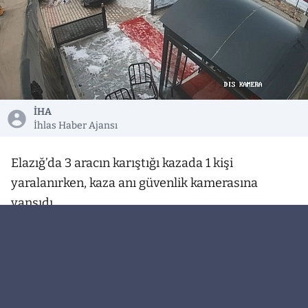
İHA
İhlas Haber Ajansı
Elazığ’da 3 aracın karıştığı kazada 1 kişi
yaralanırken, kaza anı güvenlik kamerasına
yansıdı.
Kaza, Çaydaçıra Mahallesi Adnan Kahveci
Caddesi’nde meydana geldi. Edinilen bilgiye göre,
M.O. idaresindeki 23 ADS 316 plakalı otomobil,
buzlanmadan dolayı kontrolden çıkarak refüjde