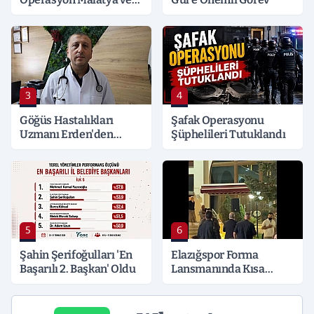
Kocaeli’ne Sıçradı:
Detaylar Merak Konusu
3
4
Göğüs Hastalıkları
Şafak Operasyonu
Uzmanı Erden'den
Şüphelileri Tutuklandı
Hayati Klima Uyarısı
5
6
Şahin Şerifoğulları 'En
Elazığspor Forma
Başarılı 2. Başkan' Oldu
Lansmanında Kısa
Süreli Gerginlik