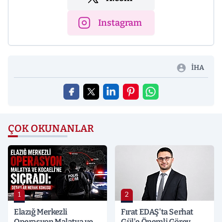
Instagram
İHA
ÇOK OKUNANLAR
1
2
Elazığ Merkezli
Fırat EDAŞ'ta Serhat
Operasyon Malatya ve
Gül'e Önemli Görev