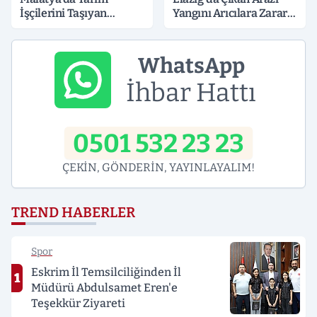
İşçilerini Taşıyan
Yangını Arıcılara Zarar
Minibüs Tıra Çarptı: 19
Verdi
Yaralı
WhatsApp
İhbar Hattı
0501 532 23 23
ÇEKİN, GÖNDERİN, YAYINLAYALIM!
TREND HABERLER
Spor
Eskrim İl Temsilciliğinden İl
1
Müdürü Abdulsamet Eren'e
Teşekkür Ziyareti