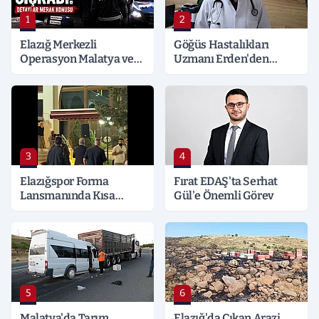
1
2
Elazığ Merkezli
Göğüs Hastalıkları
Operasyon Malatya ve
Uzmanı Erden'den
Kocaeli’ne Sıçradı:
Hayati Klima Uyarısı
Detaylar Merak Konusu
3
4
Elazığspor Forma
Fırat EDAŞ'ta Serhat
Lansmanında Kısa
Gül'e Önemli Görev
Süreli Gerginlik
5
6
Malatya'da Tarım
Elazığ'da Çıkan Arazi