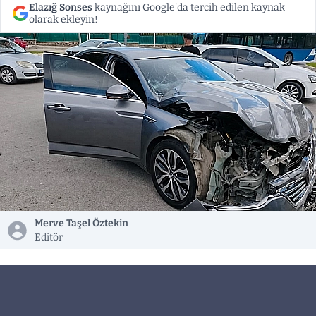
Elazığ Sonses
kaynağını Google'da tercih edilen kaynak
olarak ekleyin!
Merve Taşel Öztekin
Editör
Hazar Stratejik Araştırmalar Merkezi
(HAZARSAM) Başkanı Prof. Dr. Bilal Çoban, Elazığ