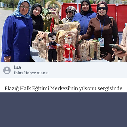
İHA
İhlas Haber Ajansı
Elazığ Halk Eğitimi Merkezi’nin yılsonu sergisinde
sıfır atık malzemelerle ve ilmek ilmek işlenerek
hazırlanan tarihi kale maketi, ziyaretçilerin
beğenisine sunuldu.