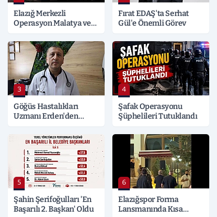
Elazığ Merkezli
Fırat EDAŞ'ta Serhat
Operasyon Malatya ve
Gül'e Önemli Görev
Kocaeli’ne Sıçradı:
Detaylar Merak Konusu
3
4
Göğüs Hastalıkları
Şafak Operasyonu
Uzmanı Erden'den
Şüphelileri Tutuklandı
Hayati Klima Uyarısı
5
6
Şahin Şerifoğulları 'En
Elazığspor Forma
Başarılı 2. Başkan' Oldu
Lansmanında Kısa