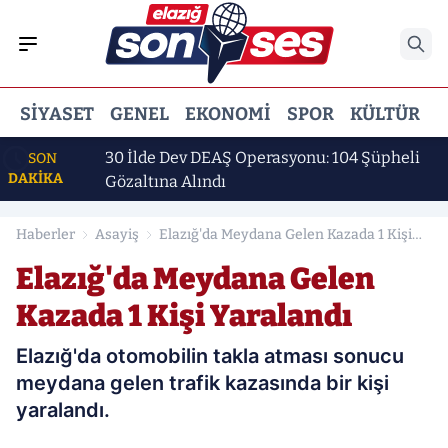
SIYASET
GENEL
EKONOMI
SPOR
KÜLTÜR
E
ı
30 İlde Dev DEAŞ Operasyonu: 104 Şüpheli
SON
DAKİKA
Gözaltına Alındı
Haberler
Asayiş
Elazığ'da Meydana Gelen Kazada 1 Kişi
Yaralandı
Elazığ'da Meydana Gelen
Kazada 1 Kişi Yaralandı
Elazığ'da otomobilin takla atması sonucu
meydana gelen trafik kazasında bir kişi
yaralandı.