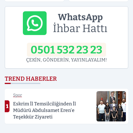
Süreli Gerginlik
WhatsApp
İhbar Hattı
0501 532 23 23
ÇEKİN, GÖNDERİN, YAYINLAYALIM!
TREND HABERLER
Spor
Eskrim İl Temsilciliğinden İl
1
Müdürü Abdulsamet Eren'e
Teşekkür Ziyareti