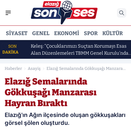
SIYASET
GENEL
EKONOMI
SPOR
KÜLTÜR
E
l Bal
Keleş: “Çocuklarımızı Suçtan Korumayı Esas
SON
DAKİKA
Alan Düzenlemeleri TBMM Genel Kurulu’nda
Kabul Ettik”
Haberler
Asayiş
Elazığ Semalarında Gökkuşağı Manzarası
Hayran Bıraktı
Elazığ Semalarında
Gökkuşağı Manzarası
Hayran Bıraktı
Elazığ'ın Ağın ilçesinde oluşan gökkuşakları
görsel şölen oluşturdu.