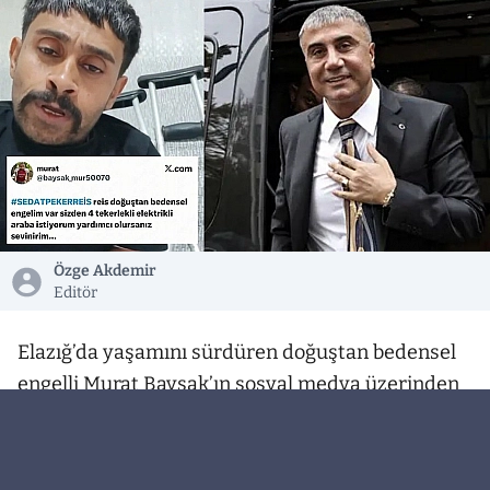
Özge Akdemir
Editör
Elazığ’da yaşamını sürdüren doğuştan bedensel
engelli Murat Baysak’ın sosyal medya üzerinden
yaptığı yardım çağrısı cevapsız kalmadı. Günlük
hayatında karşılaştığı zorlukları dile getirerek
sosyal medya aracılığıyla Sedat Peker’den