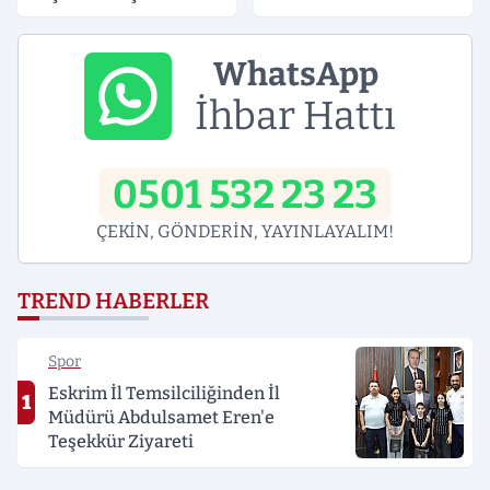
Süreli Gerginlik
WhatsApp
İhbar Hattı
0501 532 23 23
ÇEKİN, GÖNDERİN, YAYINLAYALIM!
TREND HABERLER
Spor
Eskrim İl Temsilciliğinden İl
1
Müdürü Abdulsamet Eren'e
Teşekkür Ziyareti