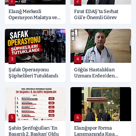
1
2
Elazığ Merkezli
Fırat EDAŞ'ta Serhat
Operasyon Malatya ve
Gül'e Önemli Görev
Kocaeli’ne Sıçradı:
Detaylar Merak Konusu
3
4
Şafak Operasyonu
Göğüs Hastalıkları
Şüphelileri Tutuklandı
Uzmanı Erden'den
Hayati Klima Uyarısı
5
6
Şahin Şerifoğulları 'En
Elazığspor Forma
Başarılı 2. Başkan' Oldu
Lansmanında Kısa