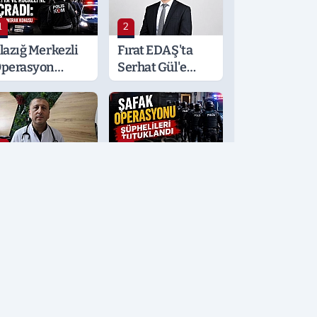
1
2
lazığ Merkezli
Fırat EDAŞ'ta
perasyon
Serhat Gül'e
alatya ve
Önemli Görev
ocaeli’ne
ıçradı: Detaylar
erak Konusu
3
4
öğüs
Şafak
astalıkları
Operasyonu
zmanı
Şüphelileri
rden'den
Tutuklandı
ayati Klima
yarısı
5
6
ahin
Elazığspor
erifoğulları 'En
Forma