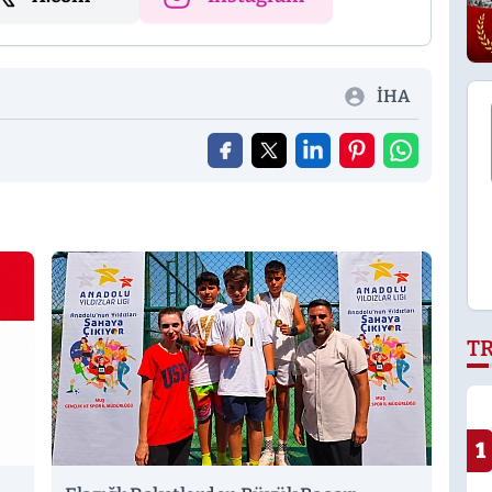
İHA
T
1