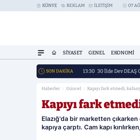
KÜNYE
REKLAM
İLETIŞIM
07 AĞ
SIYASET
GENEL
EKONOMI
13:30
30 İlde Dev DEAŞ 
SON DAKİKA
Haberler
Güncel
Kapıyı fark etmedi, kafası
Kapıyı fark etmedi
Elazığ'da bir marketten çıkarken 
kapıya çarptı. Cam kapı kırılırke