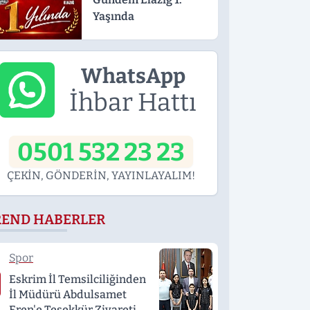
Yaşında
WhatsApp
İhbar Hattı
0501 532 23 23
ÇEKİN, GÖNDERİN, YAYINLAYALIM!
REND HABERLER
Spor
Eskrim İl Temsilciliğinden
İl Müdürü Abdulsamet
Eren'e Teşekkür Ziyareti