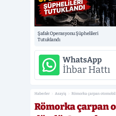
Şafak Operasyonu Şüphelileri
Tutuklandı
WhatsApp
İhbar Hattı
Haberler
Asayiş
Römorka çarpan otomobil a
Römorka çarpan o