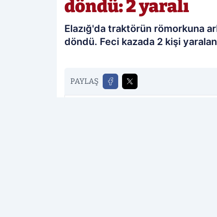
döndü: 2 yaralı
Elazığ'da traktörün römorkuna a
döndü. Feci kazada 2 kişi yaralan
PAYLAŞ
Elazığ Sonses
kaynağını Google'da te