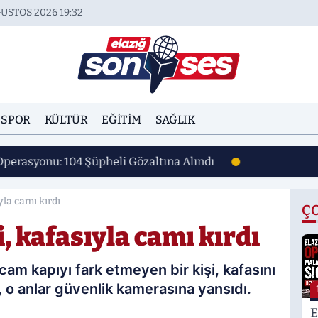
USTOS 2026 19:32
SPOR
KÜLTÜR
EĞITIM
SAĞLIK
Operasyonu: 104 Şüpheli Gözaltına Alındı
yla camı kırdı
Ç
, kafasıyla camı kırdı
cam kapıyı fark etmeyen bir kişi, kafasını
n, o anlar güvenlik kamerasına yansıdı.
E