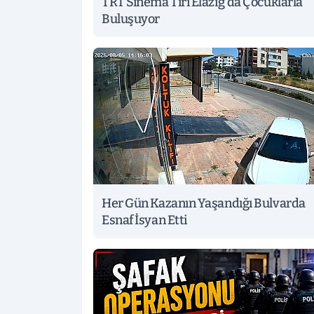
TRT Sinema Tırı Elazığ'da Çocuklarla
Buluşuyor
Her Gün Kazanın Yaşandığı Bulvarda
Esnaf İsyan Etti