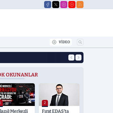
VİDEO
12:39
Yeni Eğitim Öğret
OK OKUNANLAR
1
2
lazığ Merkezli
Fırat EDAŞ'ta