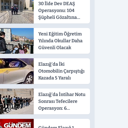
30 İlde Dev DEAŞ
Operasyonu: 104
Şüpheli Gözaltına
Alındı
Yeni Eğitim Öğretim
Yılında Okullar Daha
Güvenli Olacak
Elazığ'da İki
Otomobilin Çarpıştığı
Kazada 5 Yaralı
Elazığ'da İntihar Notu
Sonrası Tefecilere
Operasyon: 6
Tutuklama
Gündem Elazığ 1.