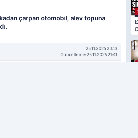
rkadan çarpan otomobil, alev topuna
E
dı.
O
M
K
25.11.2025 20:13
S
Güncelleme: 25.11.2025 21:41
M
rcih edilen kaynak olarak ekleyin!
G
H
U
E
H
U
Ş
Ş