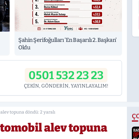
Şahin Şerifoğulları 'En Başarılı 2. Başkan'
Oldu
0501 532 23 23
ÇEKİN, GÖNDERİN, YAYINLAYALIM!
lev topuna döndü: 2 yaralı
Ç
tomobil alev topuna