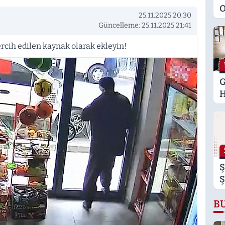
O
25.11.2025 20:30
M
Güncelleme: 25.11.2025 21:41
K
S
rcih edilen kaynak olarak ekleyin!
M
G
H
U
E
H
U
Ş
Ş
B
B
B