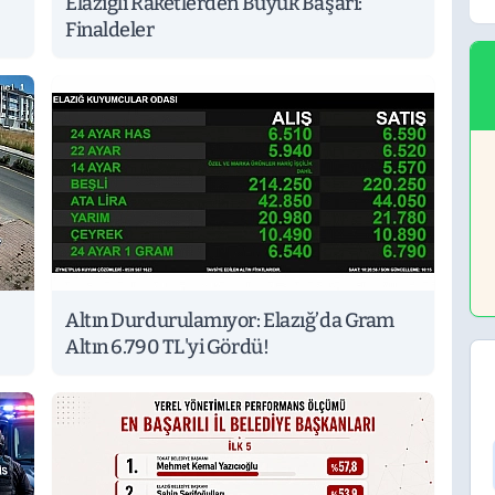
Elazığlı Raketlerden Büyük Başarı:
Finaldeler
Altın Durdurulamıyor: Elazığ’da Gram
Altın 6.790 TL'yi Gördü!