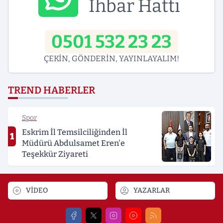
İhbar Hattı
0501 532 23 23
ÇEKİN, GÖNDERİN, YAYINLAYALIM!
TREND HABERLER
Spor
Eskrim İl Temsilciliğinden İl
1
Müdürü Abdulsamet Eren'e
Teşekkür Ziyareti
VİDEO
YAZARLAR