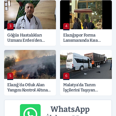
Detaylar Merak Konusu
3
4
Göğüs Hastalıkları
Elazığspor Forma
Uzmanı Erden'den
Lansmanında Kısa
Hayati Klima Uyarısı
Süreli Gerginlik
5
6
Elazığ'da Otluk Alan
Malatya'da Tarım
Yangını Kontrol Altına
İşçilerini Taşıyan
Alındı
Minibüs Tıra Çarptı: 19
Yaralı
WhatsApp