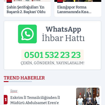
Şahin Şerifoğulları 'En
Elazığspor Forma
Başarılı 2. Başkan' Oldu
Lansmanında Kısa
Süreli Gerginlik
WhatsApp
İhbar Hattı
0501 532 23 23
ÇEKİN, GÖNDERİN, YAYINLAYALIM!
TREND HABERLER
Spor
Eskrim İl Temsilciliğinden İl
1
Müdürü Abdulsamet Eren'e