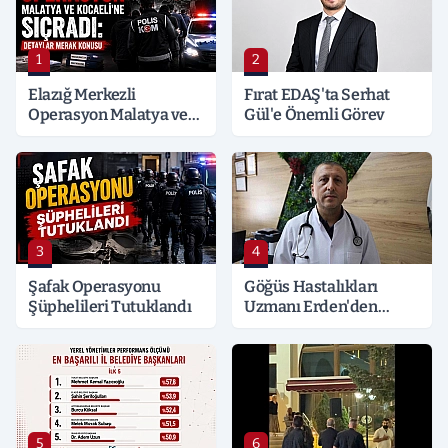
1
2
Elazığ Merkezli
Fırat EDAŞ'ta Serhat
Operasyon Malatya ve
Gül'e Önemli Görev
Kocaeli’ne Sıçradı:
Detaylar Merak Konusu
3
4
Şafak Operasyonu
Göğüs Hastalıkları
Şüphelileri Tutuklandı
Uzmanı Erden'den
Hayati Klima Uyarısı
5
6