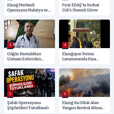
Elazığ Merkezli
Fırat EDAŞ'ta Serhat
Operasyon Malatya ve
Gül'e Önemli Görev
Kocaeli’ne Sıçradı:
Detaylar Merak Konusu
3
4
Göğüs Hastalıkları
Elazığspor Forma
Uzmanı Erden'den
Lansmanında Kısa
Hayati Klima Uyarısı
Süreli Gerginlik
5
6
Şafak Operasyonu
Elazığ'da Otluk Alan
Şüphelileri Tutuklandı
Yangını Kontrol Altına
Alındı