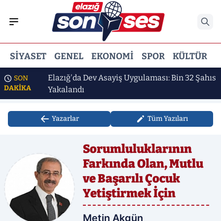
SIYASET
GENEL
EKONOMI
SPOR
KÜLTÜR
E
kan"
Elazığ'da Dev Asayiş Uygulaması: Bin 32 Şahıs
SON
DAKİKA
Yakalandı
Yazarlar
Tüm Yazıları
Sorumluluklarının
Farkında Olan, Mutlu
ve Başarılı Çocuk
Yetiştirmek İçin
Metin Akgün