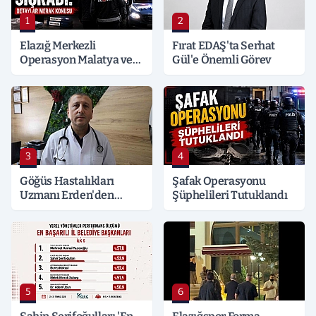
1
2
Elazığ Merkezli
Fırat EDAŞ'ta Serhat
Operasyon Malatya ve
Gül'e Önemli Görev
Kocaeli’ne Sıçradı:
Detaylar Merak Konusu
3
4
Göğüs Hastalıkları
Şafak Operasyonu
Uzmanı Erden'den
Şüphelileri Tutuklandı
Hayati Klima Uyarısı
5
6