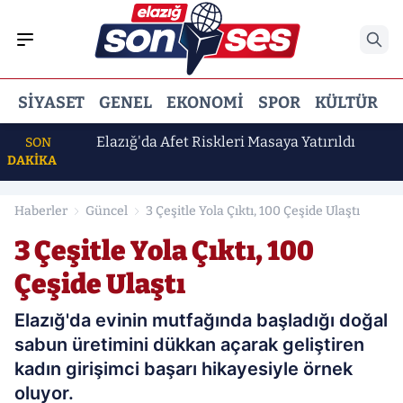
SIYASET
GENEL
EKONOMI
SPOR
KÜLTÜR
E
Elazığ'da Afet Riskleri Masaya Yatırıldı
SON
DAKİKA
Haberler
Güncel
3 Çeşitle Yola Çıktı, 100 Çeşide Ulaştı
3 Çeşitle Yola Çıktı, 100
Çeşide Ulaştı
Elazığ'da evinin mutfağında başladığı doğal
sabun üretimini dükkan açarak geliştiren
kadın girişimci başarı hikayesiyle örnek
oluyor.