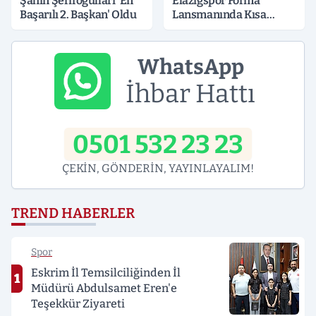
Şahin Şerifoğulları 'En
Elazığspor Forma
Başarılı 2. Başkan' Oldu
Lansmanında Kısa
Süreli Gerginlik
WhatsApp
İhbar Hattı
0501 532 23 23
ÇEKİN, GÖNDERİN, YAYINLAYALIM!
TREND HABERLER
Spor
Eskrim İl Temsilciliğinden İl
1
Müdürü Abdulsamet Eren'e
Teşekkür Ziyareti