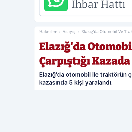
İhbar Hattı
Haberler
Asayiş
Elazığ'da Otomobil Ve Trak
Elazığ'da Otomobi
Çarpıştığı Kazada 
Elazığ'da otomobil ile traktörün
kazasında 5 kişi yaralandı.
PAYLAŞ
Elazığ Sonses
kaynağını Google'da te