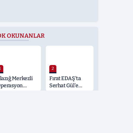
OK OKUNANLAR
1
2
lazığ Merkezli
Fırat EDAŞ'ta
perasyon
Serhat Gül'e
alatya ve
Önemli Görev
ocaeli’ne
ıçradı: Detaylar
erak Konusu
3
4
öğüs
Şafak