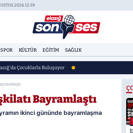
USTOS 2026 12:39
SPOR
KÜLTÜR
EĞITIM
SAĞLIK
lazığ'da Çocuklarla Buluşuyor
Bayramlaştı
Ç
şkilatı Bayramlaştı
 bayramın ikinci gününde bayramlaşma
E