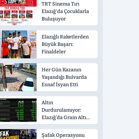
TRT Sinema Tırı
Elazığ'da Çocuklarla
Buluşuyor
Elazığlı Raketlerden
Büyük Başarı:
Finaldeler
Her Gün Kazanın
Yaşandığı Bulvarda
Esnaf İsyan Etti
Altın
Durdurulamıyor:
Elazığ’da Gram Altın
6.790 TL'yi Gördü!
Şafak Operasyonu