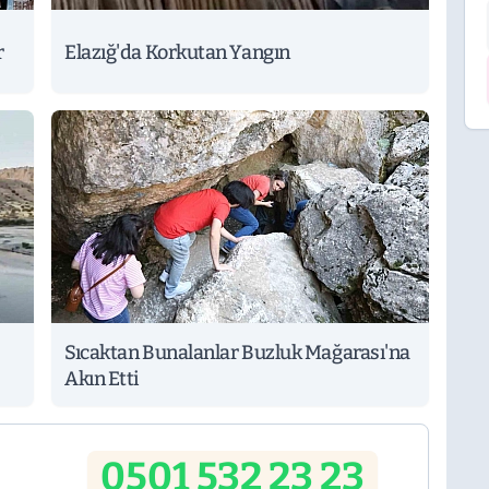
r
Elazığ'da Korkutan Yangın
Sıcaktan Bunalanlar Buzluk Mağarası'na
Akın Etti
0501 532 23 23