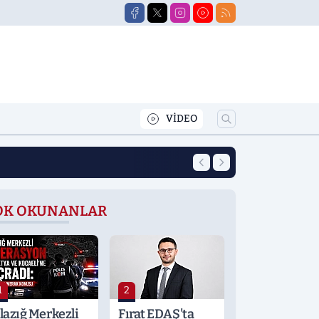
VİDEO
10:47
Elazığlı Raketler
OK OKUNANLAR
1
2
lazığ Merkezli
Fırat EDAŞ'ta