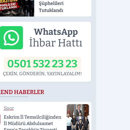
Şüphelileri
Tutuklandı
WhatsApp
İhbar Hattı
0501 532 23 23
ÇEKİN, GÖNDERİN, YAYINLAYALIM!
REND HABERLER
Spor
Eskrim İl Temsilciliğinden
İl Müdürü Abdulsamet
Eren'e Teşekkür Ziyareti