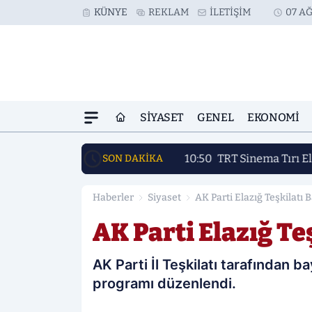
KÜNYE
REKLAM
İLETIŞIM
07 AĞ
SIYASET
GENEL
EKONOMI
10:50
TRT Sinema Tırı E
SON DAKİKA
Haberler
Siyaset
AK Parti Elazığ Teşkilatı 
AK Parti Elazığ Te
AK Parti İl Teşkilatı tarafından
programı düzenlendi.