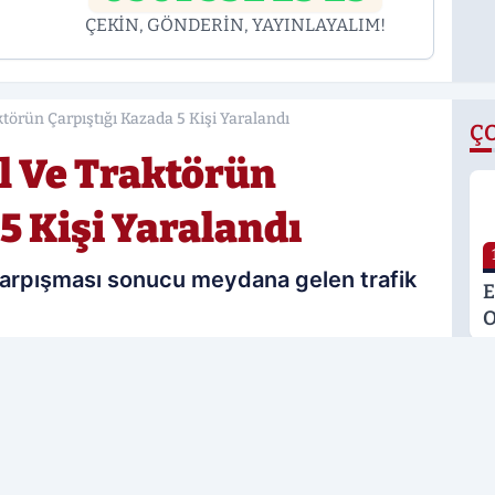
ÇEKİN, GÖNDERİN, YAYINLAYALIM!
törün Çarpıştığı Kazada 5 Kişi Yaralandı
Ç
l Ve Traktörün
5 Kişi Yaralandı
 çarpışması sonucu meydana gelen trafik
E
O
M
K
28.05.2026 22:24
S
Güncelleme: 29.05.2026 14:00
M
rcih edilen kaynak olarak ekleyin!
G