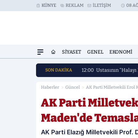
KÜNYE
REKLAM
İLETIŞIM
08 AĞ
SIYASET
GENEL
EKONOMI
12:00
Ustasının “Halayı 
SON DAKİKA
Haberler
Güncel
AK Parti Milletvekili Ero
AK Parti Milletveki
Maden'de Temasl
AK Parti Elazığ Milletvekili Prof.