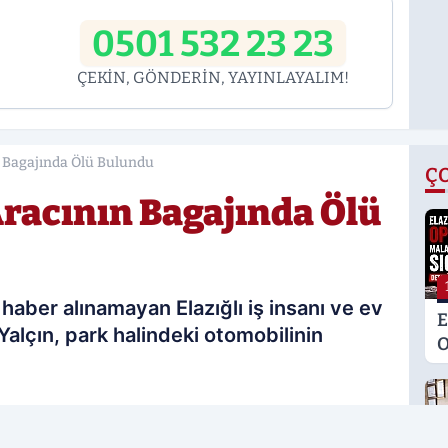
0501 532 23 23
ÇEKİN, GÖNDERİN, YAYINLAYALIM!
ın Bagajında Ölü Bulundu
Ç
 Aracının Bagajında Ölü
haber alınamayan Elazığlı iş insanı ve ev
E
Yalçın, park halindeki otomobilinin
O
M
K
S
23.05.2026 22:08
M