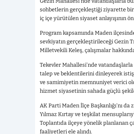
Gezin Mahallesi’nde vatandaşlarla bul
sohbetlerin gerçekleştiği ziyarette bi
iç içe yürütülen siyaset anlayışının ö
Program kapsamında Maden ilçesinde 
sevkiyatın gerçekleştirileceği Gezin
Milletvekili Keleş, çalışmalar hakkında 
Tekevler Mahallesi’nde vatandaşlarla 
talep ve beklentilerini dinleyerek ist
ve samimiyetin memnuniyet verici oldu
hizmet siyasetinin sahada güçlü şekild
AK Parti Maden İlçe Başkanlığı’nı da z
Yılmaz Kırtay ve teşkilat mensuplarıy
Toplantıda ilçeye yönelik planlanan ç
faaliyetleri ele alındı.