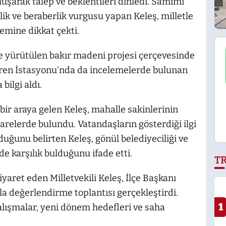
uşarak talep ve beklentileri dinledi. Samimi
rlik ve beraberlik vurgusu yapan Keleş, milletle
nemine dikkat çekti.
yürütülen bakır madeni projesi çerçevesinde
 Tren İstasyonu’nda da incelemelerde bulunan
bilgi aldı.
bir araya gelen Keleş, mahalle sakinlerinin
işarelerde bulundu. Vatandaşların gösterdiği ilgi
ğunu belirten Keleş, gönül belediyeciliği ve
e karşılık bulduğunu ifade etti.
T
iyaret eden Milletvekili Keleş, İlçe Başkanı
la değerlendirme toplantısı gerçekleştirdi.
1
alışmalar, yeni dönem hedefleri ve saha