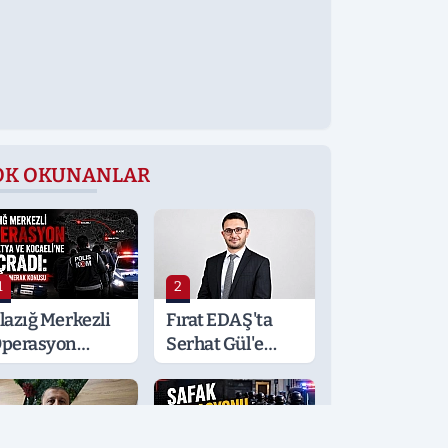
OK OKUNANLAR
1
2
lazığ Merkezli
Fırat EDAŞ'ta
perasyon
Serhat Gül'e
alatya ve
Önemli Görev
ocaeli’ne
ıçradı: Detaylar
erak Konusu