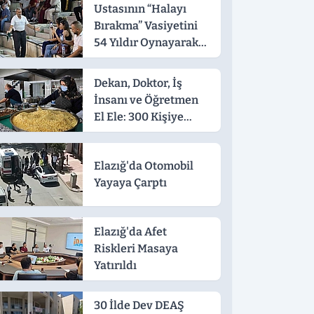
Ustasının “Halayı
Bırakma” Vasiyetini
54 Yıldır Oynayarak
Yaşatıyor
Dekan, Doktor, İş
İnsanı ve Öğretmen
El Ele: 300 Kişiye
Sıcak Yemek
Elazığ'da Otomobil
Yayaya Çarptı
Elazığ'da Afet
Riskleri Masaya
Yatırıldı
30 İlde Dev DEAŞ