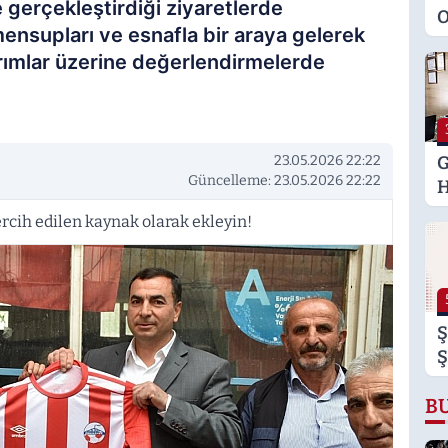
 gerçekleştirdiği ziyaretlerde
O
mensupları ve esnafla bir araya gelerek
M
tırımlar üzerine değerlendirmelerde
K
S
M
23.05.2026 22:22
G
Güncelleme: 23.05.2026 22:22
H
U
rcih edilen kaynak olarak ekleyin!
E
H
U
Ş
Ş
B
B
B