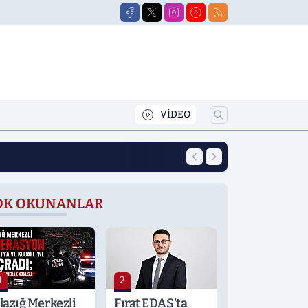
VİDEO
10:15
Dekan, Doktor, İş
OK OKUNANLAR
1
2
lazığ Merkezli
Fırat EDAŞ'ta