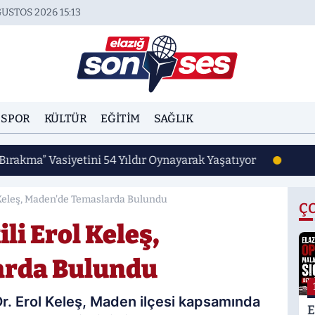
USTOS 2026 15:13
SPOR
KÜLTÜR
EĞITIM
SAĞLIK
Bırakma” Vasiyetini 54 Yıldır Oynayarak Yaşatıyor
l Keleş, Maden'de Temaslarda Bulundu
Ç
li Erol Keleş,
arda Bulundu
 Dr. Erol Keleş, Maden ilçesi kapsamında
E