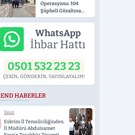
Operasyonu: 104
Şüpheli Gözaltına
Alındı
WhatsApp
İhbar Hattı
0501 532 23 23
ÇEKİN, GÖNDERİN, YAYINLAYALIM!
REND HABERLER
Spor
Eskrim İl Temsilciliğinden
İl Müdürü Abdulsamet
Eren'e Teşekkür Ziyareti