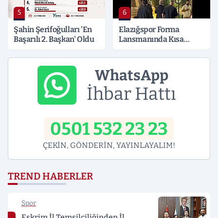
5
6
Şahin Şerifoğulları 'En
Elazığspor Forma
Başarılı 2. Başkan' Oldu
Lansmanında Kısa
Süreli Gerginlik
WhatsApp
İhbar Hattı
0501 532 23 23
ÇEKİN, GÖNDERİN, YAYINLAYALIM!
TREND HABERLER
Spor
Eskrim İl Temsilciliğinden İl