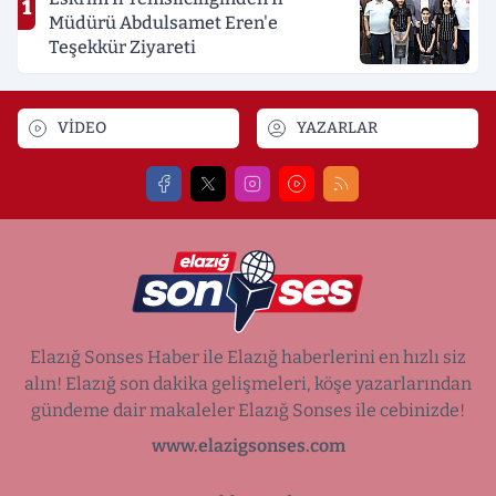
1
Müdürü Abdulsamet Eren'e
Teşekkür Ziyareti
VİDEO
YAZARLAR
Elazığ Sonses Haber ile Elazığ haberlerini en hızlı siz
alın! Elazığ son dakika gelişmeleri, köşe yazarlarından
gündeme dair makaleler Elazığ Sonses ile cebinizde!
www.elazigsonses.com