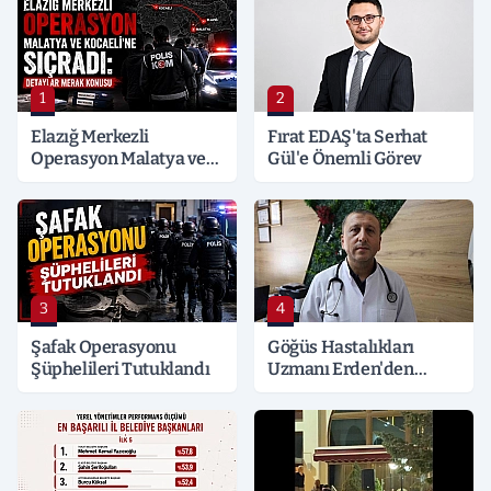
1
2
Elazığ Merkezli
Fırat EDAŞ'ta Serhat
Operasyon Malatya ve
Gül'e Önemli Görev
Kocaeli’ne Sıçradı:
Detaylar Merak Konusu
3
4
Şafak Operasyonu
Göğüs Hastalıkları
Şüphelileri Tutuklandı
Uzmanı Erden'den
Hayati Klima Uyarısı