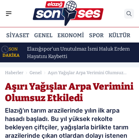
SIYASET
GENEL
EKONOMI
SPOR
KÜLTÜR
E
Elazığspor'un Unutulmaz İsmi Haluk Erdem
SON
DAKİKA
yor
Hayatını Kaybetti
Haberler
Genel
Aşırı Yağışlar Arpa Verimini Olumsuz
Etkiledi
Aşırı Yağışlar Arpa Verimini
Olumsuz Etkiledi
Elazığ'ın tarım arazilerinde yılın ilk arpa
hasadı başladı. Bu yıl yüksek rekolte
bekleyen çiftçiler, yağışlarla birlikte tarım
arazilerinde çıkan otlardan dolayı istenen