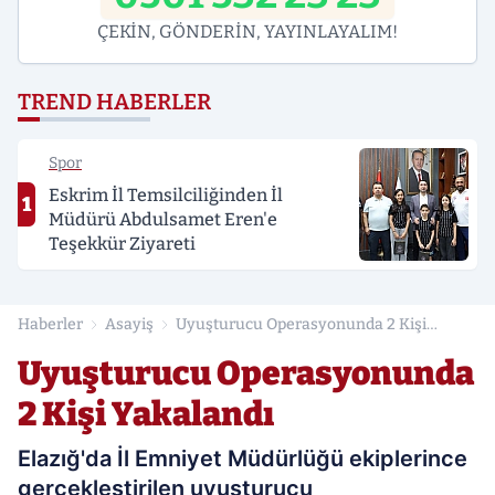
ÇEKİN, GÖNDERİN, YAYINLAYALIM!
TREND HABERLER
Spor
Eskrim İl Temsilciliğinden İl
1
Müdürü Abdulsamet Eren'e
Teşekkür Ziyareti
Haberler
Asayiş
Uyuşturucu Operasyonunda 2 Kişi
Yakalandı
Uyuşturucu Operasyonunda
2 Kişi Yakalandı
Elazığ'da İl Emniyet Müdürlüğü ekiplerince
gerçekleştirilen uyuşturucu