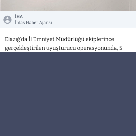
İHA
İhlas Haber Ajansı
Elazığ’da İl Emniyet Müdürlüğü ekiplerince
gerçekleştirilen uyuşturucu operasyonunda, 5
bin 717 adet sentetik ecza maddesi ele
geçirilirken, 2 şüpheli yakalandı.
Elazığ’da İl Emniyet Müdürlüğü ekipleri,
uyuşturucuyla mücadele kapsamında
uyuşturucu ve uyarıcı madde ticareti, kullanımı
ve sevkiyatının engellenmesine yönelik
çalışmalarını sürdürüyor. Bu çerçevede ekipler,
yaptıkları saha çalışmasında 2 şüpheli şahsı
tespit etti. Tespit edilen şahısların üst ve