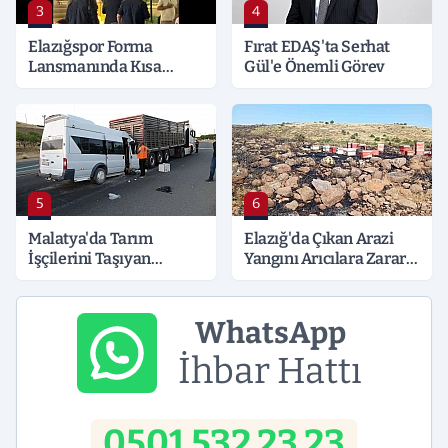
3
4
Elazığspor Forma
Fırat EDAŞ'ta Serhat
Lansmanında Kısa
Gül'e Önemli Görev
Süreli Gerginlik
5
6
Malatya'da Tarım
Elazığ'da Çıkan Arazi
İşçilerini Taşıyan
Yangını Arıcılara Zarar
Minibüs Tıra Çarptı: 19
Verdi
Yaralı
WhatsApp
İhbar Hattı
0501 532 23 23