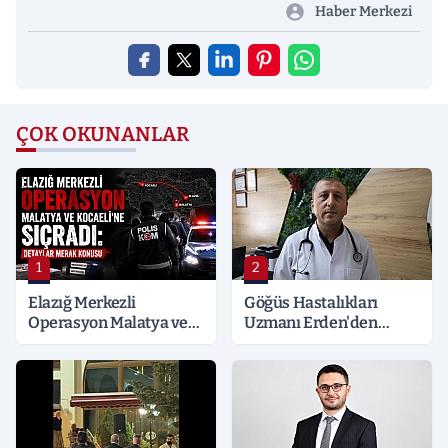
Haber Merkezi
ÇOK OKUNANLAR
1
2
Elazığ Merkezli
Göğüs Hastalıkları
Operasyon Malatya ve
Uzmanı Erden'den
Kocaeli’ne Sıçradı:
Hayati Klima Uyarısı
Detaylar Merak Konusu