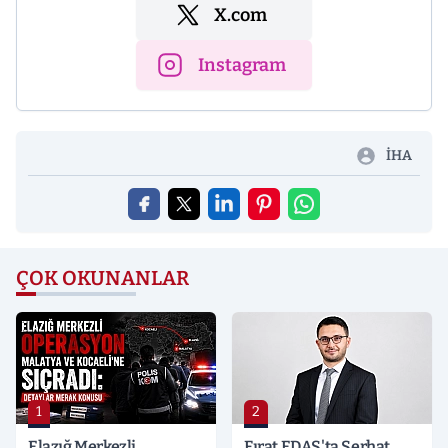
X.com
Instagram
İHA
ÇOK OKUNANLAR
1
2
Elazığ Merkezli
Fırat EDAŞ'ta Serhat