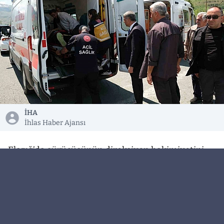
İHA
İhlas Haber Ajansı
Elazığ’da sürücüsünün direksiyon hakimiyetini
kaybettiği otomobil, aydınlatma direğine çarptı.
Kazada 1’i bebek olmak üzere toplamda 4 kişi
yaralanırken, yaralılara ilk müdahaleyi CHP Elazığ
Milletvekili Gürsel Erol yaptı.