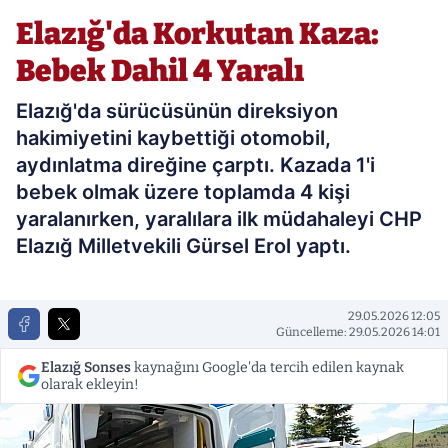
Yaralı
Elazığ'da Korkutan Kaza:
Bebek Dahil 4 Yaralı
Elazığ'da sürücüsünün direksiyon
hakimiyetini kaybettiği otomobil,
aydınlatma direğine çarptı. Kazada 1'i
bebek olmak üzere toplamda 4 kişi
yaralanırken, yaralılara ilk müdahaleyi CHP
Elazığ Milletvekili Gürsel Erol yaptı.
29.05.2026 12:05
Güncelleme: 29.05.2026 14:01
Elazığ Sonses
kaynağını Google'da tercih edilen kaynak
olarak ekleyin!