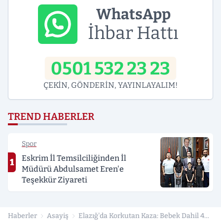
WhatsApp
İhbar Hattı
0501 532 23 23
ÇEKİN, GÖNDERİN, YAYINLAYALIM!
TREND HABERLER
Spor
Eskrim İl Temsilciliğinden İl
1
Müdürü Abdulsamet Eren'e
Teşekkür Ziyareti
Haberler
Asayiş
Elazığ'da Korkutan Kaza: Bebek Dahil 4