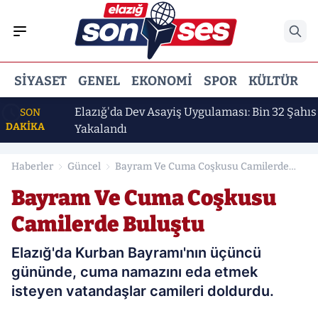
SIYASET
GENEL
EKONOMI
SPOR
KÜLTÜR
E
kan"
Elazığ'da Dev Asayiş Uygulaması: Bin 32 Şahıs
SON
DAKİKA
Yakalandı
Haberler
Güncel
Bayram Ve Cuma Coşkusu Camilerde
Buluştu
Bayram Ve Cuma Coşkusu
Camilerde Buluştu
Elazığ'da Kurban Bayramı'nın üçüncü
gününde, cuma namazını eda etmek
isteyen vatandaşlar camileri doldurdu.