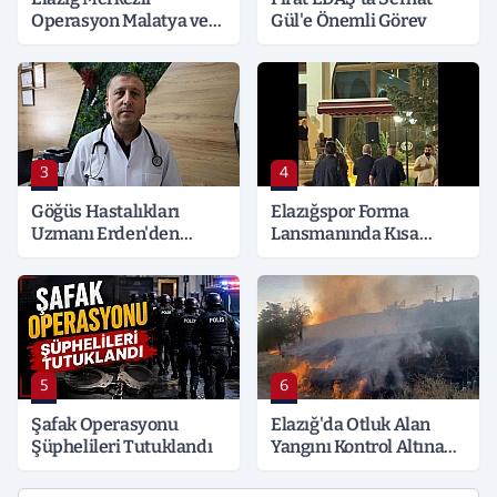
Operasyon Malatya ve
Gül'e Önemli Görev
Kocaeli’ne Sıçradı:
Detaylar Merak Konusu
3
4
Göğüs Hastalıkları
Elazığspor Forma
Uzmanı Erden'den
Lansmanında Kısa
Hayati Klima Uyarısı
Süreli Gerginlik
5
6
Şafak Operasyonu
Elazığ'da Otluk Alan
Şüphelileri Tutuklandı
Yangını Kontrol Altına
Alındı