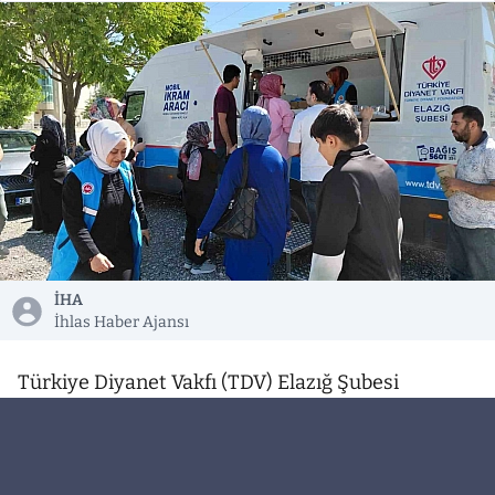
İHA
İhlas Haber Ajansı
Türkiye Diyanet Vakfı (TDV) Elazığ Şubesi
tarafından vatandaşlara yönelik hizmetlerde
kullanılmak üzere mobil hizmet aracı
kazandırıldı.