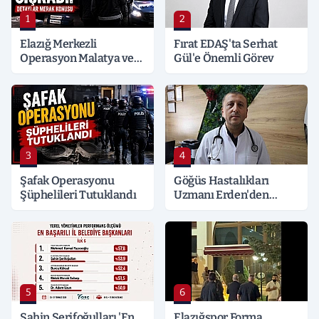
1
2
Elazığ Merkezli
Fırat EDAŞ'ta Serhat
Operasyon Malatya ve
Gül'e Önemli Görev
Kocaeli’ne Sıçradı:
Detaylar Merak Konusu
3
4
Şafak Operasyonu
Göğüs Hastalıkları
Şüphelileri Tutuklandı
Uzmanı Erden'den
Hayati Klima Uyarısı
5
6
Şahin Şerifoğulları 'En
Elazığspor Forma