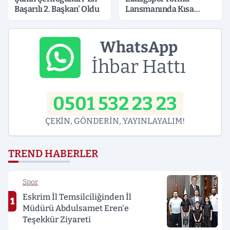
Başarılı 2. Başkan' Oldu
Lansmanında Kısa
Süreli Gerginlik
WhatsApp
İhbar Hattı
0501 532 23 23
ÇEKİN, GÖNDERİN, YAYINLAYALIM!
TREND HABERLER
Spor
Eskrim İl Temsilciliğinden İl
1
Müdürü Abdulsamet Eren'e
Teşekkür Ziyareti