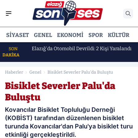
SIYASET
GENEL
EKONOMI
SPOR
KÜLTÜR
E
 Erdem
Elazığ'da Otomobil Devrildi: 2 Kişi Yaralandı
SON
DAKİKA
Haberler
Genel
Bisiklet Severler Palu'da Buluştu
Bisiklet Severler Palu'da
Buluştu
Kovancılar Bisiklet Topluluğu Derneği
(KOBİST) tarafından düzenlenen bisiklet
turunda Kovancılar'dan Palu'ya bisiklet turu
etkinliği gerçekleştirildi.