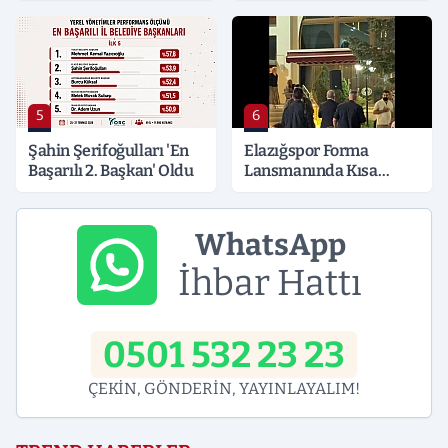
5
6
Şahin Şerifoğulları 'En
Elazığspor Forma
Başarılı 2. Başkan' Oldu
Lansmanında Kısa
Süreli Gerginlik
WhatsApp
İhbar Hattı
0501 532 23 23
ÇEKİN, GÖNDERİN, YAYINLAYALIM!