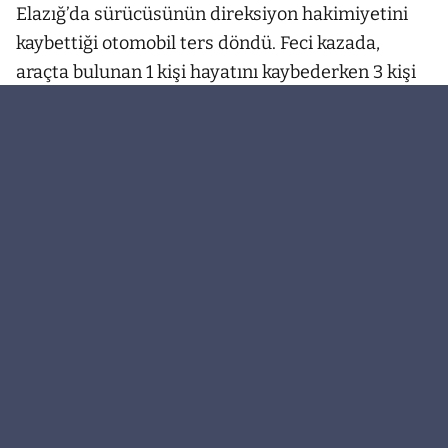
Elazığ’da sürücüsünün direksiyon hakimiyetini
kaybettiği otomobil ters döndü. Feci kazada,
araçta bulunan 1 kişi hayatını kaybederken 3 kişi
de yaralandı.
Kaza, Elazığ-Bingöl kara yolunda meydana geldi.
Edinilen bilgiye göre, Mustafa Şen idaresindeki
43 ACC 141 plakalı otomobil, sürücüsünün
direksiyon hakimiyetini kaybetmesi sonucu ters
döndü. Kazada sürücü Mustafa Şen hayatını
kaybederken 3 kişi de yaralandı. Kazayı gören
vatandaşların ihbarı üzerine olay yerine çok
sayıda sağlık, jandarma ve itfaiye ekipleri sevk
edildi. Yaralılar, olay yerinde yapılan ilk
müdahalelerin ardından ambulanslarla kentteki
hastanelere kaldırılarak tedavi altına alındı.