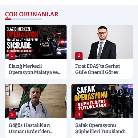
ÇOK OKUNANLAR
1
2
Elazığ Merkezli
Fırat EDAŞ'ta Serhat
Operasyon Malatya ve
Gül'e Önemli Görev
Kocaeli’ne Sıçradı:
Detaylar Merak Konusu
3
4
Göğüs Hastalıkları
Şafak Operasyonu
Uzmanı Erden'den
Şüphelileri Tutuklandı
Hayati Klima Uyarısı