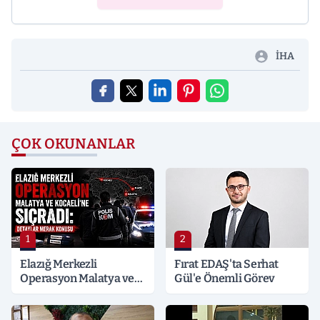
İHA
ÇOK OKUNANLAR
1
2
Elazığ Merkezli
Fırat EDAŞ'ta Serhat
Operasyon Malatya ve
Gül'e Önemli Görev
Kocaeli’ne Sıçradı:
Detaylar Merak Konusu