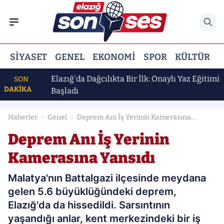
SIYASET
GENEL
EKONOMI
SPOR
KÜLTÜR
E
Elazığ'da Dağcılıkta Bir İlk: Onaylı Yaz Eğitimi
SON
DAKİKA
Başladı
Haberler
Genel
Deprem Anı İş Yerinin Kamerasına
Yansıdı
Deprem Anı İş Yerinin
Kamerasına Yansıdı
Malatya'nın Battalgazi ilçesinde meydana
gelen 5.6 büyüklüğündeki deprem,
Elazığ'da da hissedildi. Sarsıntının
yaşandığı anlar, kent merkezindeki bir iş