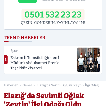
0501 532 23 23
ÇEKİN, GÖNDERİN, YAYINLAYALIM!
TREND HABERLER
Spor
Eskrim İl Temsilciliğinden İl
1
Müdürü Abdulsamet Eren'e
Teşekkür Ziyareti
Haberler
Genel
Elazığ'da Sevimli Oğlak 'Zeytin' İlgi Odağı
Oldu
Elazığ'da Sevimli Oğlak
'Zeytin' İlgi Odağı Oldu