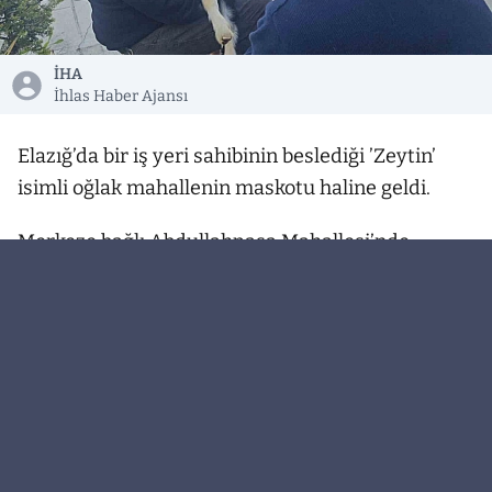
İHA
İhlas Haber Ajansı
Elazığ’da bir iş yeri sahibinin beslediği ’Zeytin’
isimli oğlak mahallenin maskotu haline geldi.
Merkeze bağlı Abdullahpaşa Mahallesi’nde
market işleten Uğur Özer’e bir arkadaşı
tarafından keçi ile yavrusu hediye edildi. Özer,
keçi ve oğlağı yanından ayırmayarak iş yerine
getirdi. Keçi marketin yanındaki yeşillik alanda
otlanırken ’Zeytin’ ismi verilen oğlak ise adeta
mahallenin maskotu haline geldi. Markete gelen
vatandaş ve çocuklar Zeytin’i sevmeden gitmiyor.