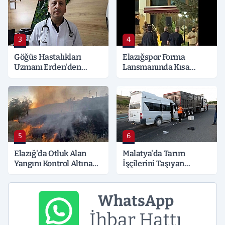
3
4
Göğüs Hastalıkları
Elazığspor Forma
Uzmanı Erden'den
Lansmanında Kısa
Hayati Klima Uyarısı
Süreli Gerginlik
5
6
Elazığ'da Otluk Alan
Malatya'da Tarım
Yangını Kontrol Altına
İşçilerini Taşıyan
Alındı
Minibüs Tıra Çarptı: 19
Yaralı
WhatsApp
İhbar Hattı