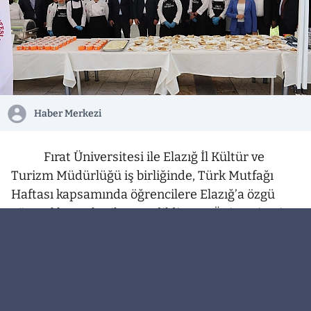
Haber Merkezi
Fırat Üniversitesi ile Elazığ İl Kültür ve
Turizm Müdürlüğü iş birliğinde, Türk Mutfağı
Haftası kapsamında öğrencilere Elazığ’a özgü
yöresel lezzetler ikram edildi.Fırat Üniversitesi
Sosyal Bilimler Meslek Yüksekokulu Aşçılık
Programı tarafından düzenlenen etkinlikte, Türk
mutfağının zenginliği ve kültürel mirasının
gelecek nesillere aktarılmasının önemine dikkat
çekildi. Program kapsamında hazırlanan yöresel