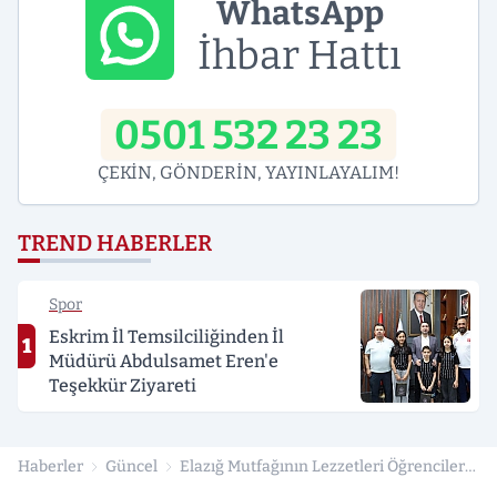
WhatsApp
İhbar Hattı
0501 532 23 23
ÇEKİN, GÖNDERİN, YAYINLAYALIM!
TREND HABERLER
Spor
Eskrim İl Temsilciliğinden İl
1
Müdürü Abdulsamet Eren'e
Teşekkür Ziyareti
Haberler
Güncel
Elazığ Mutfağının Lezzetleri Öğrencilere
Tanıtıldı