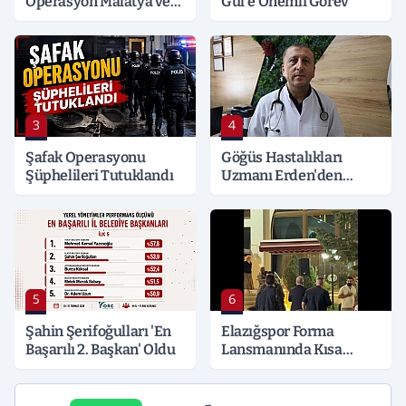
Operasyon Malatya ve
Gül'e Önemli Görev
Kocaeli’ne Sıçradı:
Detaylar Merak Konusu
3
4
Şafak Operasyonu
Göğüs Hastalıkları
Şüphelileri Tutuklandı
Uzmanı Erden'den
Hayati Klima Uyarısı
5
6
Şahin Şerifoğulları 'En
Elazığspor Forma
Başarılı 2. Başkan' Oldu
Lansmanında Kısa
Süreli Gerginlik