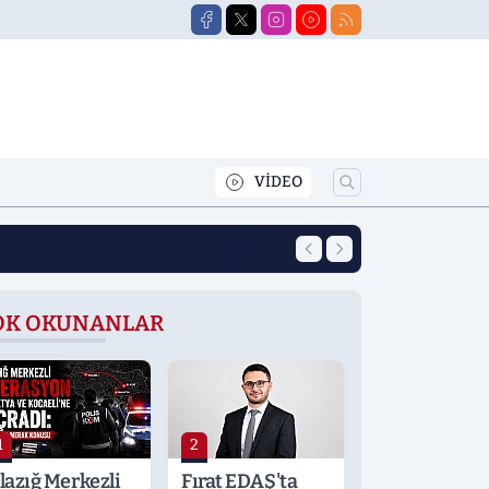
VİDEO
12:39
Yeni Eğitim Öğret
OK OKUNANLAR
1
2
lazığ Merkezli
Fırat EDAŞ'ta