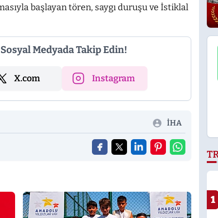
asıyla başlayan tören, saygı duruşu ve İstiklal
i Sosyal Medyada Takip Edin!
X.com
Instagram
İHA
T
1