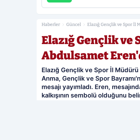
Haberler
Güncel
Elazığ Gençlik ve Spor İ
Elazığ Gençlik ve 
Abdulsamet Eren'd
Elazığ Gençlik ve Spor İl Müdürü
Anma, Gençlik ve Spor Bayramı'nı
mesajı yayımladı. Eren, mesajında
kalkışının sembolü olduğunu beli
PAYLAŞ
Elazığ Sonses
kaynağını Google'da te