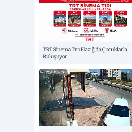
TRT Sinema Tırı Elazığ'da Çocuklarla
Buluşuyor