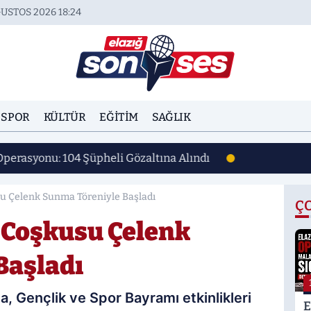
USTOS 2026 18:24
SPOR
KÜLTÜR
EĞITIM
SAĞLIK
Operasyonu: 104 Şüpheli Gözaltına Alındı
su Çelenk Sunma Töreniyle Başladı
Ç
s Coşkusu Çelenk
Başladı
, Gençlik ve Spor Bayramı etkinlikleri
E