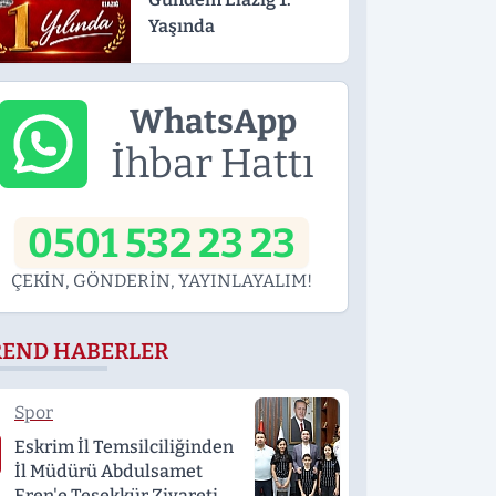
Yaşında
WhatsApp
İhbar Hattı
0501 532 23 23
ÇEKİN, GÖNDERİN, YAYINLAYALIM!
REND HABERLER
Spor
Eskrim İl Temsilciliğinden
İl Müdürü Abdulsamet
Eren'e Teşekkür Ziyareti