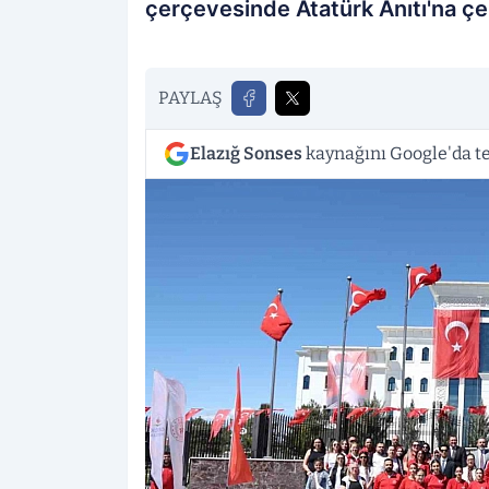
çerçevesinde Atatürk Anıtı'na çe
PAYLAŞ
Elazığ Sonses
kaynağını Google'da te