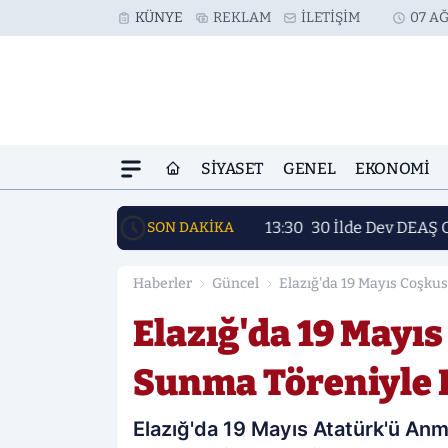
KÜNYE
REKLAM
İLETIŞIM
07 AĞ
SIYASET
GENEL
EKONOMI
13:30
30 İlde Dev DEAŞ 
SON DAKİKA
Haberler
Güncel
Elazığ'da 19 Mayıs Coşku
Elazığ'da 19 Mayı
Sunma Töreniyle 
Elazığ'da 19 Mayıs Atatürk'ü Anma