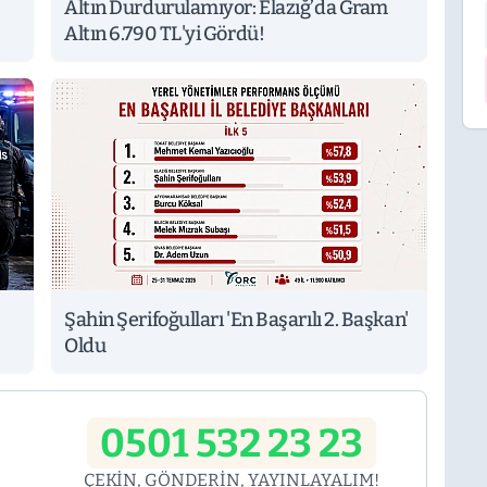
Altın Durdurulamıyor: Elazığ’da Gram
Altın 6.790 TL'yi Gördü!
Şahin Şerifoğulları 'En Başarılı 2. Başkan'
Oldu
0501 532 23 23
ÇEKİN, GÖNDERİN, YAYINLAYALIM!