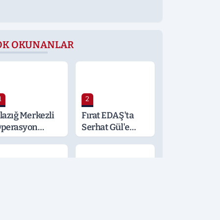
OK OKUNANLAR
1
2
lazığ Merkezli
Fırat EDAŞ'ta
perasyon
Serhat Gül'e
alatya ve
Önemli Görev
ocaeli’ne
ıçradı: Detaylar
erak Konusu
3
4
öğüs
Şafak
astalıkları
Operasyonu