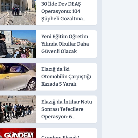
30 İlde Dev DEAŞ
Operasyonu: 104
Şüpheli Gözaltına
Alındı
Yeni Eğitim Öğretim
Yılında Okullar Daha
Güvenli Olacak
Elazığ'da İki
Otomobilin Çarpıştığı
Kazada 5 Yaralı
Elazığ'da İntihar Notu
Sonrası Tefecilere
Operasyon: 6
Tutuklama
Gündem Elazığ 1.