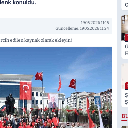
lenk konuldu.
O
M
K
19.05.2026 11:15
S
Güncelleme: 19.05.2026 11:24
M
rcih edilen kaynak olarak ekleyin!
G
H
U
E
H
U
Ş
Ş
B
B
B