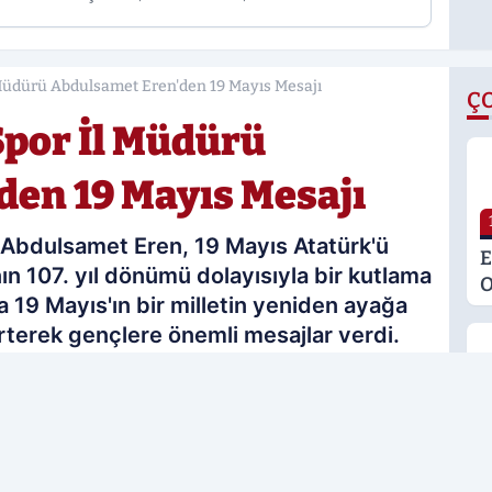
l Müdürü Abdulsamet Eren'den 19 Mayıs Mesajı
Ç
Spor İl Müdürü
en 19 Mayıs Mesajı
 Abdulsamet Eren, 19 Mayıs Atatürk'ü
E
n 107. yıl dönümü dolayısıyla bir kutlama
O
 19 Mayıs'ın bir milletin yeniden ayağa
M
rterek gençlere önemli mesajlar verdi.
K
S
M
19.05.2026 10:52
Güncelleme: 19.05.2026 10:52
G
H
rcih edilen kaynak olarak ekleyin!