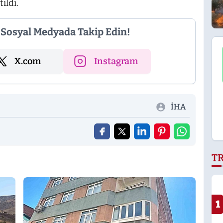
ıldı.
i Sosyal Medyada Takip Edin!
X.com
Instagram
İHA
T
1