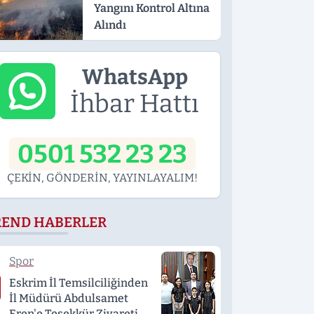
Yangını Kontrol Altına
Alındı
WhatsApp
İhbar Hattı
0501 532 23 23
ÇEKİN, GÖNDERİN, YAYINLAYALIM!
REND HABERLER
Spor
Eskrim İl Temsilciliğinden
İl Müdürü Abdulsamet
Eren'e Teşekkür Ziyareti