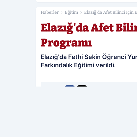
Haberler
Eğitim
Elazığ'da Afet Bilinci İçin
Elazığ'da Afet Bili
Programı
Elazığ'da Fethi Sekin Öğrenci Yu
Farkındalık Eğitimi verildi.
PAYLAŞ
Elazığ Sonses
kaynağını Google'da te