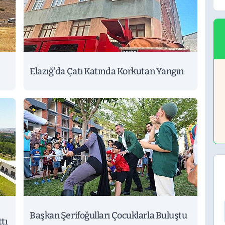
Elazığ'da Çatı Katında Korkutan Yangın
Başkan Şerifoğulları Çocuklarla Buluştu
tı