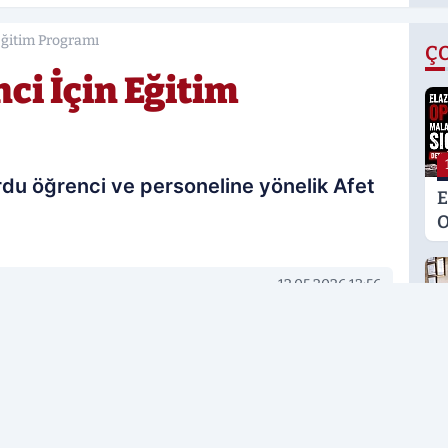
 Eğitim Programı
Ç
nci İçin Eğitim
rdu öğrenci ve personeline yönelik Afet
E
O
M
K
12.05.2026 13:56
S
Güncelleme: 12.05.2026 14:13
M
rcih edilen kaynak olarak ekleyin!
G
H
U
E