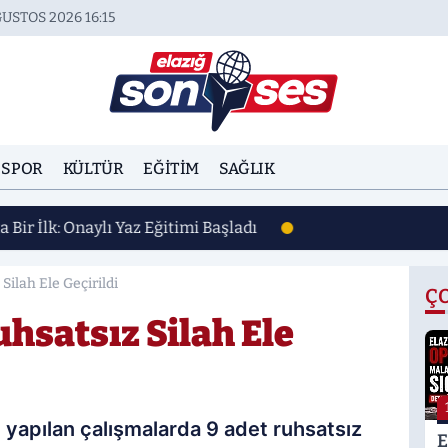
USTOS 2026 16:15
SPOR
KÜLTÜR
EĞITIM
SAĞLIK
a Bir İlk: Onaylı Yaz Eğitimi Başladı
Silah Ele Geçirildi
Ç
uhsatsız Silah Ele
an yapılan çalışmalarda 9 adet ruhsatsız
E