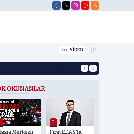
VİDEO
10:11
Sıcaktan Bunalanl
OK OKUNANLAR
1
2
lazığ Merkezli
Fırat EDAŞ'ta