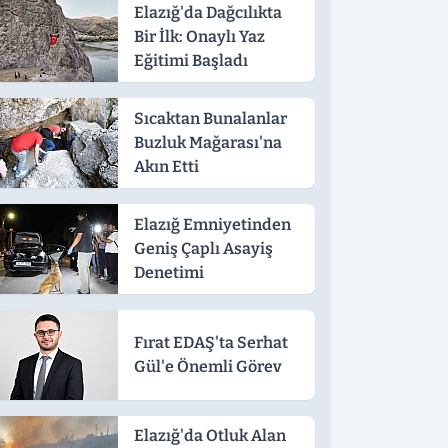
Elazığ'da Dağcılıkta
Bir İlk: Onaylı Yaz
Eğitimi Başladı
Sıcaktan Bunalanlar
Buzluk Mağarası'na
Akın Etti
Elazığ Emniyetinden
Geniş Çaplı Asayiş
Denetimi
Fırat EDAŞ'ta Serhat
Gül'e Önemli Görev
Elazığ'da Otluk Alan