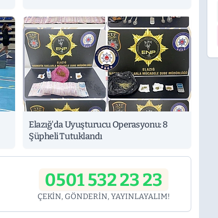
Elazığ'da Uyuşturucu Operasyonu: 8
Şüpheli Tutuklandı
0501 532 23 23
ÇEKİN, GÖNDERİN, YAYINLAYALIM!