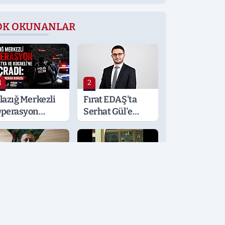
OK OKUNANLAR
1
2
lazığ Merkezli
Fırat EDAŞ'ta
perasyon
Serhat Gül'e
alatya ve
Önemli Görev
ocaeli’ne
ıçradı: Detaylar
erak Konusu
3
4
öğüs
Elazığspor
astalıkları
Forma
zmanı
Lansmanında
rden'den
Kısa Süreli