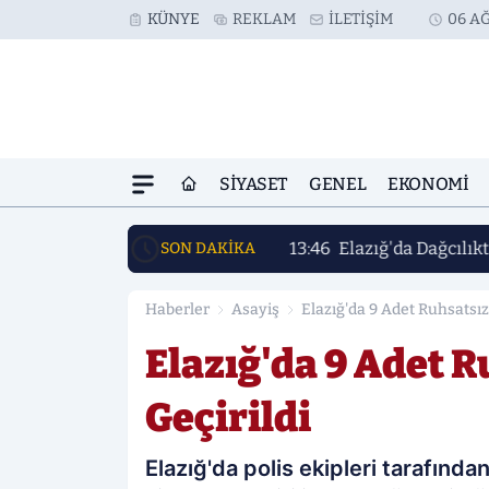
KÜNYE
REKLAM
İLETIŞIM
06 AĞ
SIYASET
GENEL
EKONOMI
13:46
Elazığ'da Dağcılıkt
SON DAKİKA
Haberler
Asayiş
Elazığ'da 9 Adet Ruhsatsız 
Elazığ'da 9 Adet R
Geçirildi
Elazığ'da polis ekipleri tarafınd