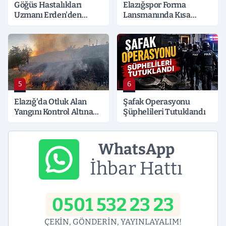
Göğüs Hastalıkları
Elazığspor Forma
Uzmanı Erden'den
Lansmanında Kısa
Hayati Klima Uyarısı
Süreli Gerginlik
5
6
Elazığ'da Otluk Alan
Şafak Operasyonu
Yangını Kontrol Altına
Şüphelileri Tutuklandı
Alındı
WhatsApp
İhbar Hattı
0501 532 23 23
ÇEKİN, GÖNDERİN, YAYINLAYALIM!