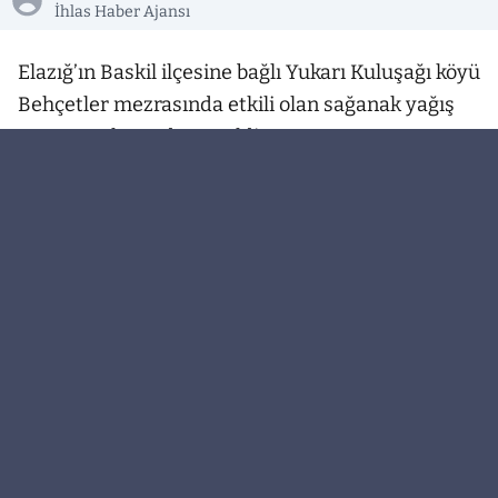
İhlas Haber Ajansı
Elazığ’ın Baskil ilçesine bağlı Yukarı Kuluşağı köyü
Behçetler mezrasında etkili olan sağanak yağış
sonrası sel meydana geldi.
Meteorolojinin uyarı verdiği Elazığ’da sağanak
yağış aralıklarla etkili oluyor. Bu çerçevede Baskil
ilçesine bağlı Yukarı Kuluşağı köyü Behçetler
mezrasında etkili olan sağanak yağış sonrası sel
meydana geldi. Aniden bastıran yağmurla birlikte
oluşan sel suları, mezra yollarında su
birikintilerine neden olurken vatandaşlar zor
anlar yaşadı. Bazı tarım arazileri ve yolların da sel
sularından etkilendiği öğrenildi.