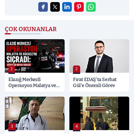
ÇOK OKUNANLAR
1
2
Elazığ Merkezli
Fırat EDAŞ'ta Serhat
Operasyon Malatya ve
Gül'e Önemli Görev
Kocaeli’ne Sıçradı:
Detaylar Merak Konusu
3
4