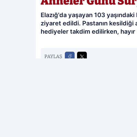
Anneler Günü Sür
Elazığ'da yaşayan 103 yaşındaki
ziyaret edildi. Pastanın kesildiğ
hediyeler takdim edilirken, hayır 
PAYLAŞ
Elazığ Sonses
kaynağını Google'da te