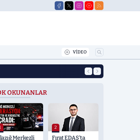
VİDEO
12:39
Yeni Eğitim Öğret
OK OKUNANLAR
1
2
lazığ Merkezli
Fırat EDAŞ'ta