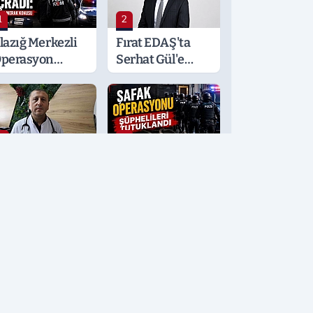
1
2
lazığ Merkezli
Fırat EDAŞ'ta
perasyon
Serhat Gül'e
alatya ve
Önemli Görev
ocaeli’ne
ıçradı: Detaylar
erak Konusu
3
4
öğüs
Şafak
astalıkları
Operasyonu
zmanı
Şüphelileri
rden'den
Tutuklandı
ayati Klima
yarısı
5
6
ahin
Elazığspor
erifoğulları 'En
Forma