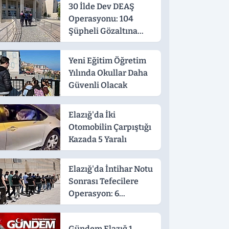
30 İlde Dev DEAŞ
Operasyonu: 104
Şüpheli Gözaltına
Alındı
Yeni Eğitim Öğretim
Yılında Okullar Daha
Güvenli Olacak
Elazığ'da İki
Otomobilin Çarpıştığı
Kazada 5 Yaralı
Elazığ'da İntihar Notu
Sonrası Tefecilere
Operasyon: 6
Tutuklama
Gündem Elazığ 1.