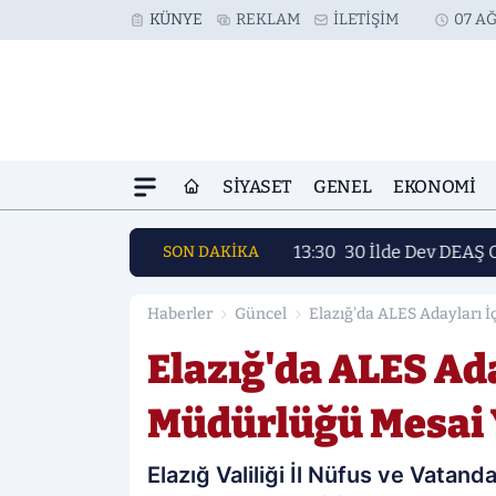
KÜNYE
REKLAM
İLETIŞIM
07 AĞ
SIYASET
GENEL
EKONOMI
13:30
30 İlde Dev DEAŞ 
SON DAKİKA
Haberler
Güncel
Elazığ'da ALES Adayları 
Elazığ'da ALES Ad
Müdürlüğü Mesai
Elazığ Valiliği İl Nüfus ve Vatan