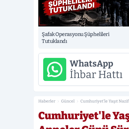
Şafak Operasyonu Şüphelileri
Tutuklandı
WhatsApp
İhbar Hattı
Haberler
Güncel
Cumhuriyet'le Yaşıt Nazi
Cumhuriyet'le Yaş