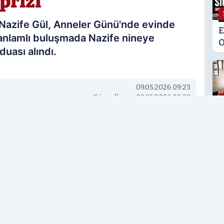
prizi
 Nazife Gül, Anneler Günü'nde evinde
E
i anlamlı buluşmada Nazife nineye
O
duası alındı.
M
K
S
09.05.2026 09:23
M
Güncelleme: 09.05.2026 09:38
G
rcih edilen kaynak olarak ekleyin!
H
U
E
H
U
Ş
Ş