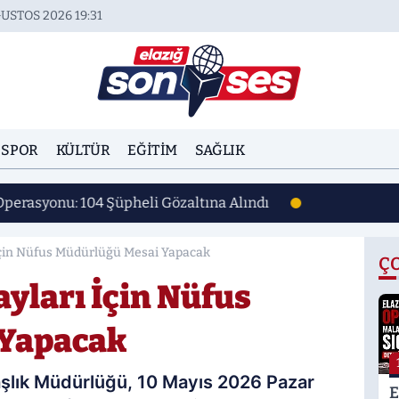
USTOS 2026 19:31
SPOR
KÜLTÜR
EĞITIM
SAĞLIK
Operasyonu: 104 Şüpheli Gözaltına Alındı
İçin Nüfus Müdürlüğü Mesai Yapacak
Ç
ayları İçin Nüfus
 Yapacak
daşlık Müdürlüğü, 10 Mayıs 2026 Pazar
E