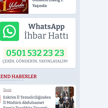
Yaşında
WhatsApp
İhbar Hattı
0501 532 23 23
ÇEKİN, GÖNDERİN, YAYINLAYALIM!
REND HABERLER
Spor
Eskrim İl Temsilciliğinden
İl Müdürü Abdulsamet
Eren'e Teşekkür Ziyareti