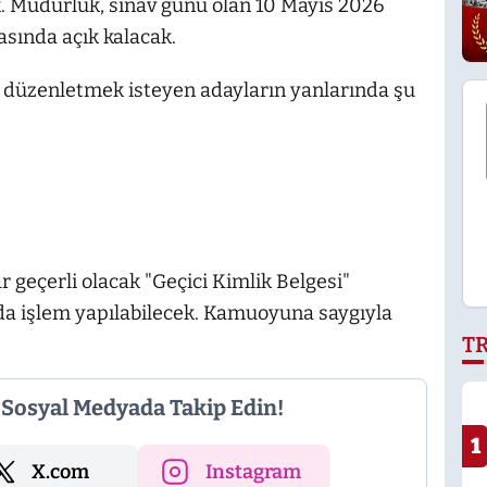
. Müdürlük, sınav günü olan 10 Mayıs 2026
asında açık kalacak.
i düzenletmek isteyen adayların yanlarında şu
 geçerli olacak "Geçici Kimlik Belgesi"
ında işlem yapılabilecek. Kamuoyuna saygıyla
T
i Sosyal Medyada Takip Edin!
1
X.com
Instagram