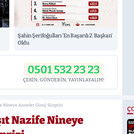
Şahin Şerifoğulları 'En Başarılı 2. Başkan'
Oldu
0501 532 23 23
ÇEKİN, GÖNDERİN, YAYINLAYALIM!
fe Nineye Anneler Günü Sürprizi
Ç
ıt Nazife Nineye