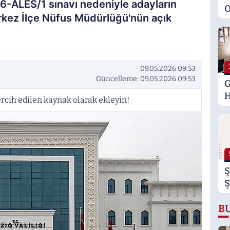
6-ALES/1 sınavı nedeniyle adayların
O
kez İlçe Nüfus Müdürlüğü'nün açık
M
K
S
M
09.05.2026 09:53
Güncelleme: 09.05.2026 09:53
G
H
rcih edilen kaynak olarak ekleyin!
U
E
H
U
Ş
Ş
B
B
B