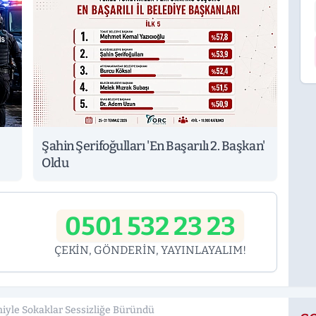
Şahin Şerifoğulları 'En Başarılı 2. Başkan'
Oldu
0501 532 23 23
ÇEKİN, GÖNDERİN, YAYINLAYALIM!
niyle Sokaklar Sessizliğe Büründü