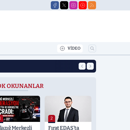
VİDEO
12:39
Yeni Eğitim Öğret
OK OKUNANLAR
1
2
lazığ Merkezli
Fırat EDAŞ'ta