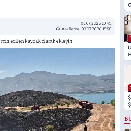
O
M
K
03.07.2026 13:49
S
Güncelleme: 03.07.2026 15:58
M
rcih edilen kaynak olarak ekleyin!
G
H
U
E
H
U
Ş
Ş
B
B
B