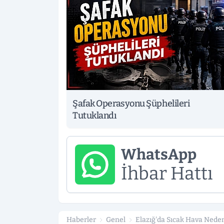
Şafak Operasyonu Şüphelileri
Tutuklandı
WhatsApp
İhbar Hattı
Haberler
Genel
Elazığ'da Sıcak Hava Nede