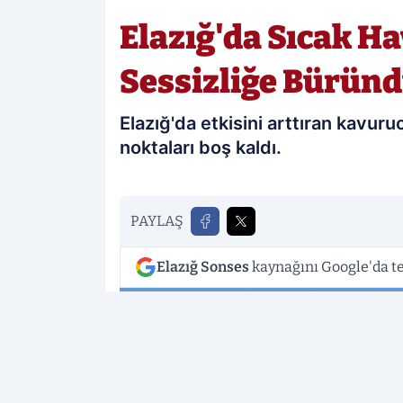
Elazığ'da Sıcak H
Sessizliğe Bürün
Elazığ'da etkisini arttıran kavuru
noktaları boş kaldı.
PAYLAŞ
Elazığ Sonses
kaynağını Google'da te