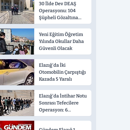
30 İlde Dev DEAŞ
Operasyonu: 104
Şüpheli Gözaltına
Alındı
Yeni Eğitim Öğretim
Yılında Okullar Daha
Güvenli Olacak
Elazığ'da İki
Otomobilin Çarpıştığı
Kazada 5 Yaralı
Elazığ'da İntihar Notu
Sonrası Tefecilere
Operasyon: 6
Tutuklama
Gündem Elazığ 1.