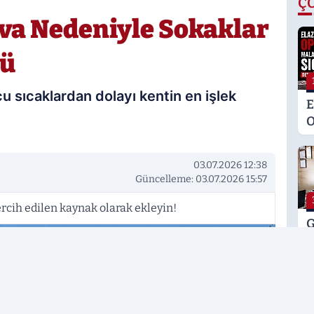
Ç
ava Nedeniyle Sokaklar
dü
cu sıcaklardan dolayı kentin en işlek
E
O
M
K
03.07.2026 12:38
S
Güncelleme: 03.07.2026 15:57
M
rcih edilen kaynak olarak ekleyin!
G
H
U
E
H
U