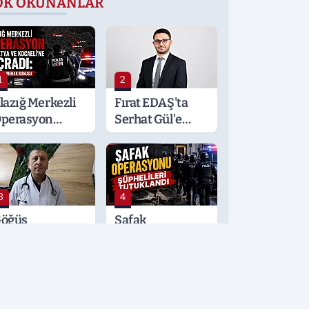
OK OKUNANLAR
1
2
lazığ Merkezli
Fırat EDAŞ'ta
perasyon
Serhat Gül'e
alatya ve
Önemli Görev
ocaeli’ne
ıçradı: Detaylar
erak Konusu
3
4
öğüs
Şafak
astalıkları
Operasyonu
zmanı
Şüphelileri
rden'den
Tutuklandı
ayati Klima
yarısı