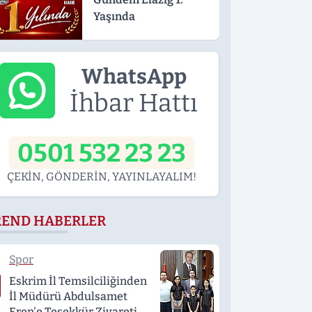
Yaşında
WhatsApp
İhbar Hattı
0501 532 23 23
ÇEKİN, GÖNDERİN, YAYINLAYALIM!
REND HABERLER
Spor
Eskrim İl Temsilciliğinden
İl Müdürü Abdulsamet
Eren'e Teşekkür Ziyareti