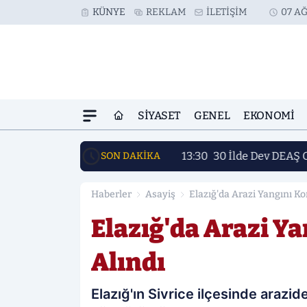
KÜNYE
REKLAM
İLETIŞIM
07 AĞ
SIYASET
GENEL
EKONOMI
13:30
30 İlde Dev DEAŞ 
SON DAKİKA
Haberler
Asayiş
Elazığ'da Arazi Yangını Ko
Elazığ'da Arazi Ya
Alındı
Elazığ'ın Sivrice ilçesinde arazid