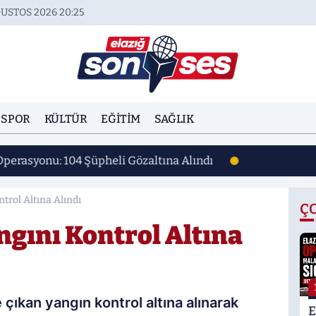
USTOS 2026 20:25
SPOR
KÜLTÜR
EĞITIM
SAĞLIK
Operasyonu: 104 Şüpheli Gözaltına Alındı
ntrol Altına Alındı
Ç
ngını Kontrol Altına
e çıkan yangın kontrol altına alınarak
E