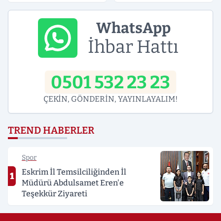
Süreli Gerginlik
WhatsApp
İhbar Hattı
0501 532 23 23
ÇEKİN, GÖNDERİN, YAYINLAYALIM!
TREND HABERLER
Spor
Eskrim İl Temsilciliğinden İl
1
Müdürü Abdulsamet Eren'e
Teşekkür Ziyareti