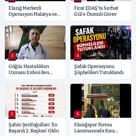
Elazığ Merkezli
Fırat EDAŞ'ta Serhat
Operasyon Malatya ve
Gül'e Önemli Görev
Kocaeli’ne Sıçradı:
Detaylar Merak Konusu
3
4
Göğüs Hastalıkları
Şafak Operasyonu
Uzmanı Erden'den
Şüphelileri Tutuklandı
Hayati Klima Uyarısı
5
6
Şahin Şerifoğulları 'En
Elazığspor Forma
Başarılı 2. Başkan' Oldu
Lansmanında Kısa