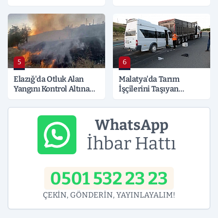
Hayati Klima Uyarısı
Süreli Gerginlik
5
6
Elazığ'da Otluk Alan
Malatya'da Tarım
Yangını Kontrol Altına
İşçilerini Taşıyan
Alındı
Minibüs Tıra Çarptı: 19
Yaralı
WhatsApp
İhbar Hattı
0501 532 23 23
ÇEKİN, GÖNDERİN, YAYINLAYALIM!