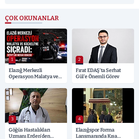
ÇOK OKUNANLAR
1
2
Elazığ Merkezli
Fırat EDAŞ'ta Serhat
Operasyon Malatya ve
Gül'e Önemli Görev
Kocaeli’ne Sıçradı:
Detaylar Merak Konusu
3
4
Göğüs Hastalıkları
Elazığspor Forma
Uzmanı Erden'den
Lansmanında Kısa