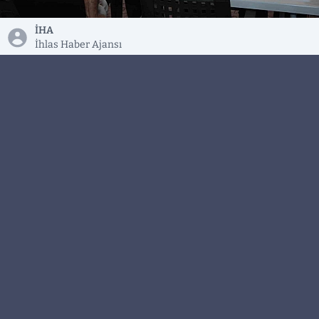
İHA
İhlas Haber Ajansı
AK Parti Elazığ İl Başkanı Sencer Selmanoğlu,
"Muharrem ayı sabrın, paylaşmanın,
dayanışmanın ve kardeşliğin adıdır. Kerbela ise
yalnızca bir mezhebin, yalnızca bir topluluğun
değil, vicdan sahibi her Müslüman’ın ortak
acısıdır" dedi.
AK Parti Elazığ İl Başkanı Sencer Selmanoğlu, gün
boyunca muharrem ayı dolayısıyla düzenlenen
çeşitli etkinliklere katıldı. İlk olarak Sarıçubuk
köyü, Ehl-i Beyt Cemevi ve El Cem Vakfı’nda
düzenlenen programlara katılan Başkan