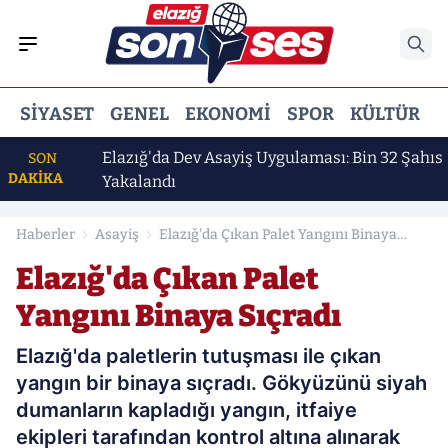
SIYASET
GENEL
EKONOMI
SPOR
KÜLTÜR
E
kan"
Elazığ'da Dev Asayiş Uygulaması: Bin 32 Şahıs
SON
DAKİKA
Yakalandı
Haberler
Asayiş
Elazığ'da Çıkan Palet Yangını Binaya
Sıçradı
Elazığ'da Çıkan Palet
Yangını Binaya Sıçradı
Elazığ'da paletlerin tutuşması ile çıkan
yangın bir binaya sıçradı. Gökyüzünü siyah
dumanların kapladığı yangın, itfaiye
ekipleri tarafından kontrol altına alınarak