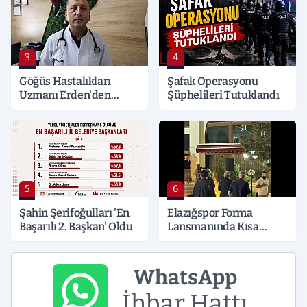
3
4
Göğüs Hastalıkları
Şafak Operasyonu
Uzmanı Erden'den
Şüphelileri Tutuklandı
Hayati Klima Uyarısı
5
6
Şahin Şerifoğulları 'En
Elazığspor Forma
Başarılı 2. Başkan' Oldu
Lansmanında Kısa
Süreli Gerginlik
WhatsApp
İhbar Hattı