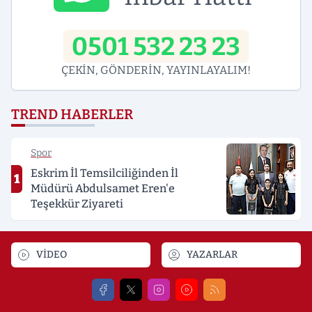
0501 532 23 23
ÇEKİN, GÖNDERİN, YAYINLAYALIM!
TREND HABERLER
Spor
Eskrim İl Temsilciliğinden İl
1
Müdürü Abdulsamet Eren'e
Teşekkür Ziyareti
VİDEO
YAZARLAR