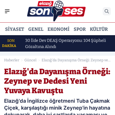
SIYASET
GENEL
EKONOMI
SPOR
KÜLTÜR
E
ı
30 İlde Dev DEAŞ Operasyonu: 104 Şüpheli
SON
DAKİKA
Gözaltına Alındı
Haberler
Güncel
Elazığ'da Dayanışma Örneği: Zeynep ve
Dedesi Yeni Yuvaya Kavuştu
Elazığ'da Dayanışma Örneği:
Zeynep ve Dedesi Yeni
Yuvaya Kavuştu
Elazığ'da İngilizce öğretmeni Tuba Çakmak
Çiçek, karşılaştığı minik Zeynep'in hayatına
dokunarak, daha iyi şartlarda yaşaması ve