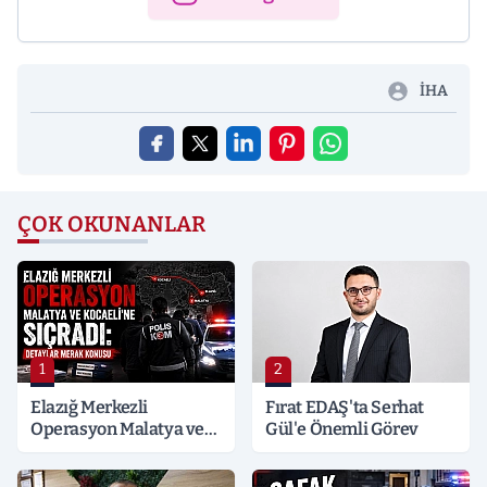
İHA
ÇOK OKUNANLAR
1
2
Elazığ Merkezli
Fırat EDAŞ'ta Serhat
Operasyon Malatya ve
Gül'e Önemli Görev
Kocaeli’ne Sıçradı:
Detaylar Merak Konusu