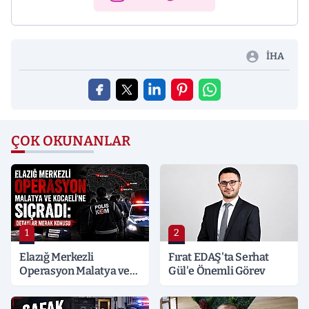
İHA
ÇOK OKUNANLAR
1
2
Elazığ Merkezli
Fırat EDAŞ'ta Serhat
Operasyon Malatya ve
Gül'e Önemli Görev
Kocaeli’ne Sıçradı:
Detaylar Merak Konusu