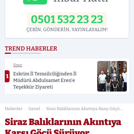
0501 532 23 23
ÇEKİN, GÖNDERİN, YAYINLAYALIM!
TREND HABERLER
Spor
Eskrim İl Temsilciliğinden İl
1
Müdürü Abdulsamet Eren'e
Teşekkür Ziyareti
Haberler
Genel
Siraz Balıklarının Akıntıya Karşı Göçü
Sürüyor
Siraz Balıklarının Akıntıya
Karşı Göçü Sürüyor