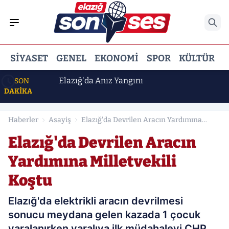
SIYASET
GENEL
EKONOMI
SPOR
KÜLTÜR
E
i
Elazığ'da Anız Yangını
SON
DAKİKA
Haberler
Asayiş
Elazığ'da Devrilen Aracın Yardımına
Milletvekili Koştu
Elazığ'da Devrilen Aracın
Yardımına Milletvekili
Koştu
Elazığ'da elektrikli aracın devrilmesi
sonucu meydana gelen kazada 1 çocuk
yaralanırken yaralıya ilk müdahaleyi CHP