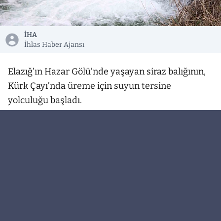
İHA
İhlas Haber Ajansı
Elazığ’ın Hazar Gölü’nde yaşayan siraz balığının,
Kürk Çayı’nda üreme için suyun tersine
yolculuğu başladı.
Sivrice ilçesinde bulunan ve bölgede ‘Doğunun
gizli denizi’ olarak adlandırılan Türkiye’nin en
derin gölleri arasında yer alan Hazar Gölünde
bulunan endemik tür balıklardan ’siraz’ balığı,
Van’daki ’inci kefali’ gibi akıntıya karşı giderek
yumurtalarını bırakıyor. Göçü sırasında önüne
çıkan martı ve yaban kedilerine yem olmamak