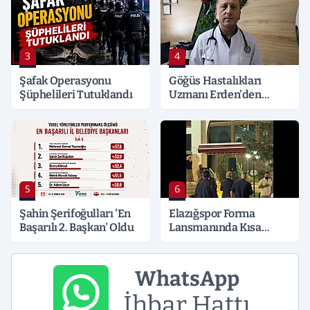
3
4
Şafak Operasyonu
Göğüs Hastalıkları
Şüphelileri Tutuklandı
Uzmanı Erden'den
Hayati Klima Uyarısı
5
6
Şahin Şerifoğulları 'En
Elazığspor Forma
Başarılı 2. Başkan' Oldu
Lansmanında Kısa
Süreli Gerginlik
WhatsApp
İhbar Hattı