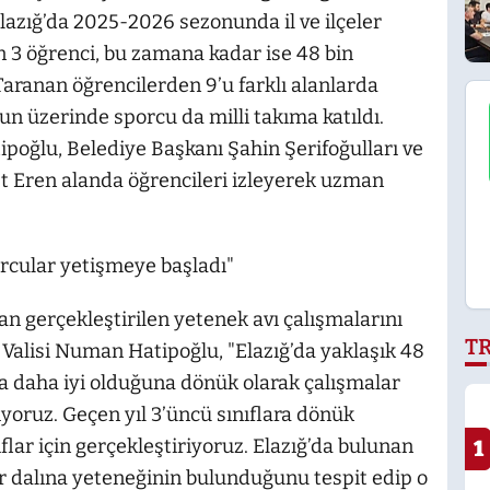
lazığ’da 2025-2026 sezonunda il ve ilçeler
 3 öğrenci, bu zamana kadar ise 48 bin
Taranan öğrencilerden 9’u farklı alanlarda
n üzerinde sporcu da milli takıma katıldı.
oğlu, Belediye Başkanı Şahin Şerifoğulları ve
t Eren alanda öğrencileri izleyerek uzman
cular yetişmeye başladı"
an gerçekleştirilen yetenek avı çalışmalarını
T
ğ Valisi Numan Hatipoğlu, "Elazığ’da yaklaşık 48
a daha iyi olduğuna dönük olarak çalışmalar
iyoruz. Geçen yıl 3’üncü sınıflara dönük
flar için gerçekleştiriyoruz. Elazığ’da bulunan
1
r dalına yeteneğinin bulunduğunu tespit edip o