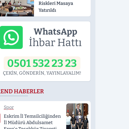
Riskleri Masaya
Yatırıldı
WhatsApp
İhbar Hattı
0501 532 23 23
ÇEKİN, GÖNDERİN, YAYINLAYALIM!
REND HABERLER
Spor
Eskrim İl Temsilciliğinden
İl Müdürü Abdulsamet
Eren'e Teşekkür Ziyareti