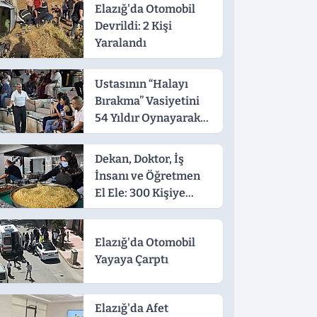
Elazığ'da Otomobil
Devrildi: 2 Kişi
Yaralandı
Ustasının “Halayı
Bırakma” Vasiyetini
54 Yıldır Oynayarak
Yaşatıyor
Dekan, Doktor, İş
İnsanı ve Öğretmen
El Ele: 300 Kişiye
Sıcak Yemek
Elazığ'da Otomobil
Yayaya Çarptı
Elazığ'da Afet