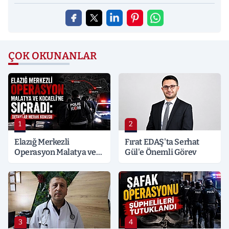
ÇOK OKUNANLAR
1
2
Elazığ Merkezli
Fırat EDAŞ'ta Serhat
Operasyon Malatya ve
Gül'e Önemli Görev
Kocaeli’ne Sıçradı:
Detaylar Merak Konusu
3
4