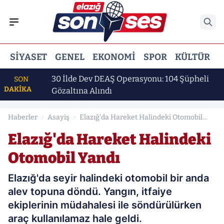
SIYASET
GENEL
EKONOMI
SPOR
KÜLTÜR
E
ı
30 İlde Dev DEAŞ Operasyonu: 104 Şüpheli
SON
DAKİKA
Gözaltına Alındı
Haberler
Asayiş
Elazığ'da Hareket Halindeki Otomobil
Yandı
Elazığ'da Hareket Halindeki
Otomobil Yandı
Elazığ'da seyir halindeki otomobil bir anda
alev topuna döndü. Yangın, itfaiye
ekiplerinin müdahalesi ile söndürülürken
araç kullanılamaz hale geldi.