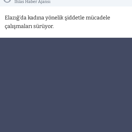
İhlas Haber Ajansı
Elazığ’da kadına yönelik şiddetle mücadele
çalışmaları sürüyor.
Elazığ Aile ve Sosyal Hizmetler İl Müdürlüğü
tarafından kadına yönelik şiddetle mücadele
kapsamında farkındalık çalışmaları
gerçekleştirildi. Çalışmalar çerçevesinde
vatandaşların bilinçlendirilmesi amacıyla
Cumhuriyet Mahallesi 4 Nolu Aile Hekimliği,
Cumhuriyet Mahallesi Muhtarlığı, Elazığ İl
Emniyet Müdürlüğü ve Elazığ Adliyesi ziyaret
edildi. Gerçekleştirilen etkinliklerde kadına
yönelik şiddetin önlenmesine yönelik
bilgilendirmeler yapılırken, bilgilendirici