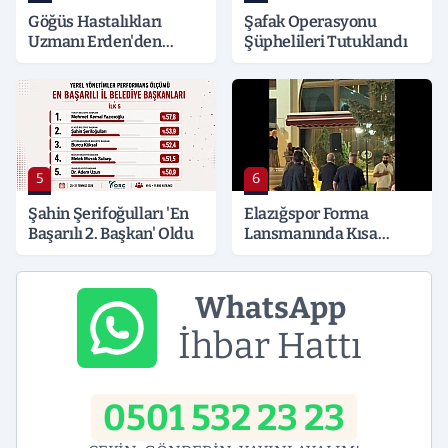
Göğüs Hastalıkları
Şafak Operasyonu
Uzmanı Erden'den
Şüphelileri Tutuklandı
Hayati Klima Uyarısı
5
6
Şahin Şerifoğulları 'En
Elazığspor Forma
Başarılı 2. Başkan' Oldu
Lansmanında Kısa
Süreli Gerginlik
WhatsApp
İhbar Hattı
0501 532 23 23