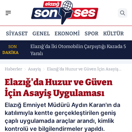
SIYASET
GENEL
EKONOMI
SPOR
KÜLTÜR
E
Daha
Elazığ'da İki Otomobilin Çarpıştığı Kazada 5
SON
DAKİKA
Yaralı
Haberler
Asayiş
Elazığ'da Huzur ve Güven İçin Asayiş
Uygulaması
Elazığ'da Huzur ve Güven
İçin Asayiş Uygulaması
Elazığ Emniyet Müdürü Aydın Karan'ın da
katılımıyla kentte gerçekleştirilen geniş
çaplı uygulamada araçlar arandı, kimlik
kontrolü ve bilgilendirmeler yapıldı.