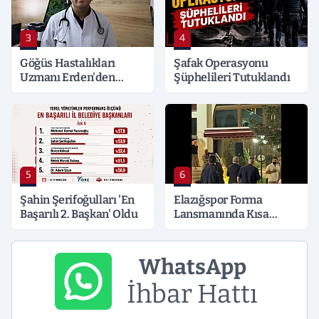
3
4
Göğüs Hastalıkları
Şafak Operasyonu
Uzmanı Erden'den
Şüphelileri Tutuklandı
Hayati Klima Uyarısı
5
6
Şahin Şerifoğulları 'En
Elazığspor Forma
Başarılı 2. Başkan' Oldu
Lansmanında Kısa
Süreli Gerginlik
WhatsApp
İhbar Hattı