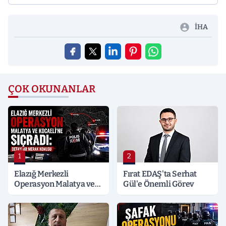
İHA
ÇOK OKUNANLAR
1
2
Elazığ Merkezli
Fırat EDAŞ'ta Serhat
Operasyon Malatya ve
Gül'e Önemli Görev
Kocaeli’ne Sıçradı:
Detaylar Merak Konusu