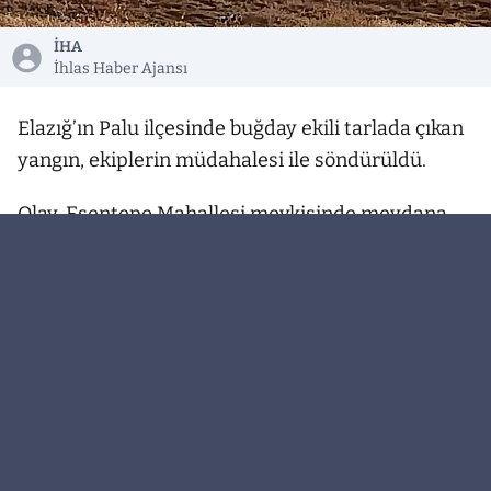
İHA
İhlas Haber Ajansı
Elazığ’ın Palu ilçesinde buğday ekili tarlada çıkan
yangın, ekiplerin müdahalesi ile söndürüldü.
Olay, Esentepe Mahallesi mevkisinde meydana
geldi. Edinilen bilgiye göre, buğday ekili tarlada
henüz bilinmeyen bir nedenle yangın çıktı. Haber
verilmesi üzerine bölgeye itfaiye ekipleri sevk
edildi. Rüzgarın da etkisiyle yayılan alevleri
kontrol altına almak için ekipler ve vatandaşlar
büyük mücadele verdi. Yapılan çalışmalar sonucu
yangın, kontrol altına alınarak söndürüldü.