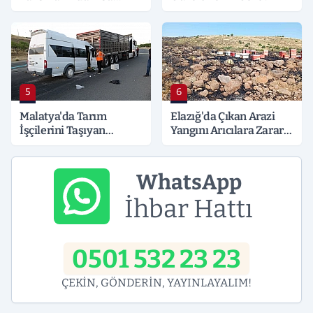
Süreli Gerginlik
5
6
Malatya'da Tarım
Elazığ'da Çıkan Arazi
İşçilerini Taşıyan
Yangını Arıcılara Zarar
Minibüs Tıra Çarptı: 19
Verdi
Yaralı
WhatsApp
İhbar Hattı
0501 532 23 23
ÇEKİN, GÖNDERİN, YAYINLAYALIM!