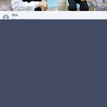
İHA
İhlas Haber Ajansı
Elazığ’da deprem sonrası evleri ağır hasar alan ve
konteyner kentte kalan Kaplan ailesi, pandemi
döneminde müziğe başladı. Anne bağlama, oğlu
keman, kızı gitar çalıyor. Aile bugün, Elazığ Valiliği
Sosyal Yardımlaşma ve Dayanışma Vakfı ADEM
bünyesinde destek alarak çalışmalarını
sürdürüyor.
Elazığ’da 2020 yılında meydana gelen Sivrice
merkezli deprem sonrası evleri ağır hasar gören
Kaplan ailesi, bir süre konteyner kentte kaldı.