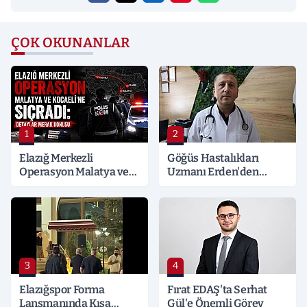
ÇOK OKUNANLAR
1
2
Elazığ Merkezli
Göğüs Hastalıkları
Operasyon Malatya ve
Uzmanı Erden'den
Kocaeli’ne Sıçradı:
Hayati Klima Uyarısı
Detaylar Merak Konusu
3
4
Elazığspor Forma
Fırat EDAŞ'ta Serhat
Lansmanında Kısa
Gül'e Önemli Görev