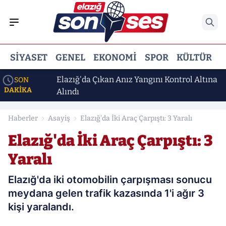
SIYASET
GENEL
EKONOMI
SPOR
KÜLTÜR
E
Altına
Elazığ'da Çıkan Anız Yangını Kontrol Altına
SON
DAKİKA
Alındı
Haberler
Asayiş
Elazığ'da İki Araç Çarpıştı: 3 Yaralı
Elazığ'da İki Araç Çarpıştı: 3
Yaralı
Elazığ'da iki otomobilin çarpışması sonucu
meydana gelen trafik kazasında 1'i ağır 3
kişi yaralandı.