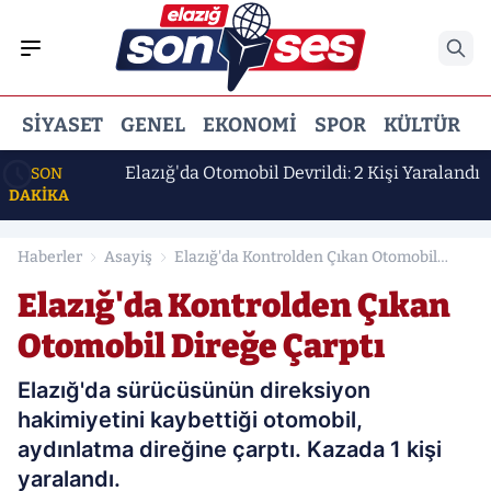
SIYASET
GENEL
EKONOMI
SPOR
KÜLTÜR
E
k Erdem
Elazığ'da Otomobil Devrildi: 2 Kişi Yaralandı
SON
DAKİKA
Haberler
Asayiş
Elazığ'da Kontrolden Çıkan Otomobil
Direğe Çarptı
Elazığ'da Kontrolden Çıkan
Otomobil Direğe Çarptı
Elazığ'da sürücüsünün direksiyon
hakimiyetini kaybettiği otomobil,
aydınlatma direğine çarptı. Kazada 1 kişi
yaralandı.