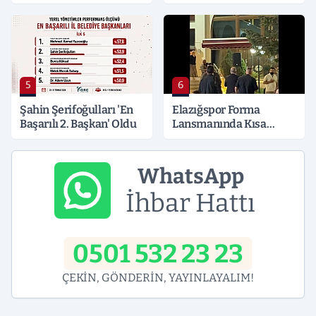
Hayati Klima Uyarısı
5
6
Şahin Şerifoğulları 'En
Elazığspor Forma
Başarılı 2. Başkan' Oldu
Lansmanında Kısa
Süreli Gerginlik
WhatsApp
İhbar Hattı
0501 532 23 23
ÇEKİN, GÖNDERİN, YAYINLAYALIM!