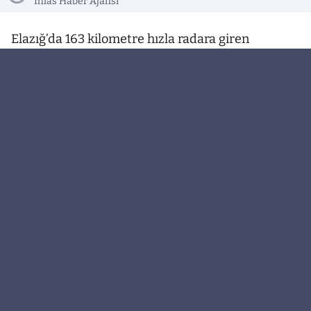
İhlas Haber Ajansı
Elazığ’da 163 kilometre hızla radara giren
Beşiktaş’ın genç futbolcusu Mustafa Erhan
Hekimoğlu’nun ehliyetine 30 gün süreyle el
kondu.
Aile ziyaretleri sonrasında Bingöl’den Elazığ’a
dönen Beşiktaş’ın genç futbolcusu Mustafa Erhan
Hekimoğlu, Kovancılar mevkiinde 163 kilometre
hızla radara girdi. Polis ekipleri tarafından
durdurulan Hekimoğlu’na yüksek hızdan dolayı
20 bin lira para cezası kesilirken ehliyetine de 30
gün süreyle el konduğu bildirildi. Hekimoğlu’nun
şeker hastası olan babaannesini hastaneye
yetiştirmek için hız yaptığını iddia ettiği öğrenildi.