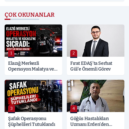
ÇOK OKUNANLAR
1
2
Elazığ Merkezli
Fırat EDAŞ'ta Serhat
Operasyon Malatya ve
Gül'e Önemli Görev
Kocaeli’ne Sıçradı:
Detaylar Merak Konusu
3
4
Şafak Operasyonu
Göğüs Hastalıkları
Şüphelileri Tutuklandı
Uzmanı Erden'den