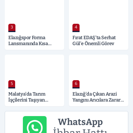
3
4
Elazığspor Forma
Fırat EDAŞ'ta Serhat
Lansmanında Kısa
Gül'e Önemli Görev
Süreli Gerginlik
5
6
Malatya'da Tarım
Elazığ'da Çıkan Arazi
İşçilerini Taşıyan
Yangını Arıcılara Zarar
Minibüs Tıra Çarptı: 19
Verdi
Yaralı
WhatsApp