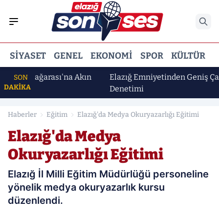
SIYASET
GENEL
EKONOMI
SPOR
KÜLTÜR
E
uk Mağarası'na Akın
Elazığ Emniyetinden Geniş Çaplı As
SON
DAKİKA
Denetimi
Haberler
Eğitim
Elazığ'da Medya Okuryazarlığı Eğitimi
Elazığ'da Medya
Okuryazarlığı Eğitimi
Elazığ İl Milli Eğitim Müdürlüğü personeline
yönelik medya okuryazarlık kursu
düzenlendi.