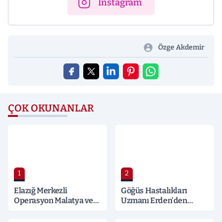
Instagram
Özge Akdemir
ÇOK OKUNANLAR
1
2
Elazığ Merkezli
Göğüs Hastalıkları
Operasyon Malatya ve
Uzmanı Erden'den
Kocaeli’ne Sıçradı:
Hayati Klima Uyarısı
Detaylar Merak Konusu