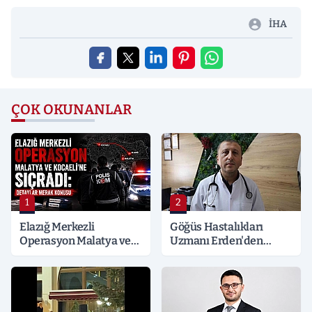
İHA
ÇOK OKUNANLAR
1
2
Elazığ Merkezli
Göğüs Hastalıkları
Operasyon Malatya ve
Uzmanı Erden'den
Kocaeli’ne Sıçradı:
Hayati Klima Uyarısı
Detaylar Merak Konusu