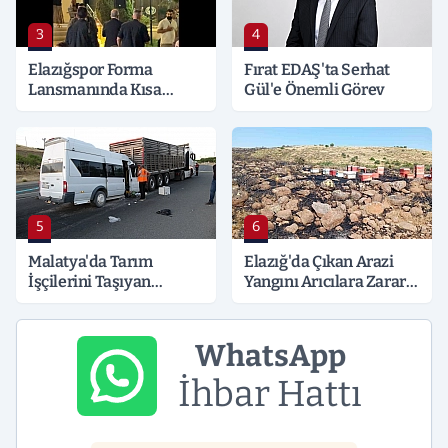
3
4
Elazığspor Forma
Fırat EDAŞ'ta Serhat
Lansmanında Kısa
Gül'e Önemli Görev
Süreli Gerginlik
5
6
Malatya'da Tarım
Elazığ'da Çıkan Arazi
İşçilerini Taşıyan
Yangını Arıcılara Zarar
Minibüs Tıra Çarptı: 19
Verdi
Yaralı
WhatsApp
İhbar Hattı