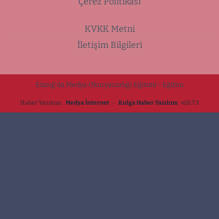
Çerez Politikası
KVKK Metni
İletişim Bilgileri
Elazığ’da Medya Okuryazarlığı Eğitimi - Eğitim
Haber Yazılımı:
Medya İnternet
-
Kulga Haber Yazılımı
v26.7.3