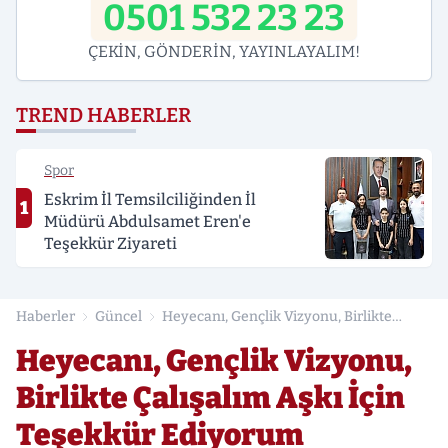
0501 532 23 23
ÇEKİN, GÖNDERİN, YAYINLAYALIM!
TREND HABERLER
Spor
Eskrim İl Temsilciliğinden İl
1
Müdürü Abdulsamet Eren'e
Teşekkür Ziyareti
Haberler
Güncel
Heyecanı, Gençlik Vizyonu, Birlikte
Çalışalım Aşkı İçin Teşekkür Ediyorum
Heyecanı, Gençlik Vizyonu,
Birlikte Çalışalım Aşkı İçin
Teşekkür Ediyorum