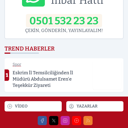
İhbar Hattı
0501 532 23 23
ÇEKİN, GÖNDERİN, YAYINLAYALIM!
TREND HABERLER
Spor
Eskrim İl Temsilciliğinden İl
1
Müdürü Abdulsamet Eren'e
Teşekkür Ziyareti
VİDEO
YAZARLAR