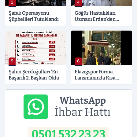
3
4
Şafak Operasyonu
Göğüs Hastalıkları
Şüphelileri Tutuklandı
Uzmanı Erden'den
Hayati Klima Uyarısı
5
6
Şahin Şerifoğulları 'En
Elazığspor Forma
Başarılı 2. Başkan' Oldu
Lansmanında Kısa
Süreli Gerginlik
WhatsApp
İhbar Hattı
0501 532 23 23