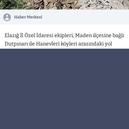
Haber Merkezi
Elazığ İl Özel İdaresi ekipleri, Maden ilçesine bağlı
Dutpınarı ile Hanevleri köyleri arasındaki yol
güzergâhında ulaşım güvenliğini artırmak
amacıyla çalışmalarını aralıksız sürdürüyor.
Bölgede meydana gelen heyelanlar ve
yamaçlardan düşen kaya parçalarının
oluşturduğu risklere karşı harekete geçen
ekipler, tehlike arz eden noktalarda palye kesimi
gerçekleştirirken, zamanla meydana gelen
akmalar nedeniyle daralan yol kesimlerinde de
genişletme çalışmaları yapıyor.