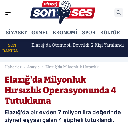
SIYASET
GENEL
EKONOMI
SPOR
KÜLTÜR
E
k Erdem
Elazığ'da Otomobil Devrildi: 2 Kişi Yaralandı
SON
DAKİKA
Haberler
Asayiş
Elazığ'da Milyonluk Hırsızlık
Operasyonunda 4 Tutuklama
Elazığ'da Milyonluk
Hırsızlık Operasyonunda 4
Tutuklama
Elazığ'da bir evden 7 milyon lira değerinde
ziynet eşyası çalan 4 şüpheli tutuklandı.