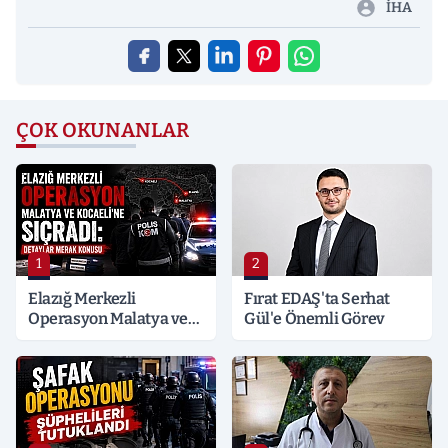
İHA
ÇOK OKUNANLAR
1
2
Elazığ Merkezli
Fırat EDAŞ'ta Serhat
Operasyon Malatya ve
Gül'e Önemli Görev
Kocaeli’ne Sıçradı:
Detaylar Merak Konusu