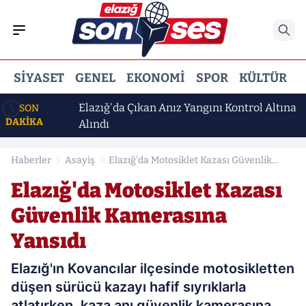
SIYASET
GENEL
EKONOMI
SPOR
KÜLTÜR
E
Altına
Elazığ'da Çıkan Anız Yangını Kontrol Altına
SON
DAKİKA
Alındı
Haberler
Asayiş
Elazığ'da Motosiklet Kazası Güvenlik
Kamerasına Yansıdı
Elazığ'da Motosiklet Kazası
Güvenlik Kamerasına
Yansıdı
Elazığ'ın Kovancılar ilçesinde motosikletten
düşen sürücü kazayı hafif sıyrıklarla
atlatırken, kaza anı güvenlik kamerasına