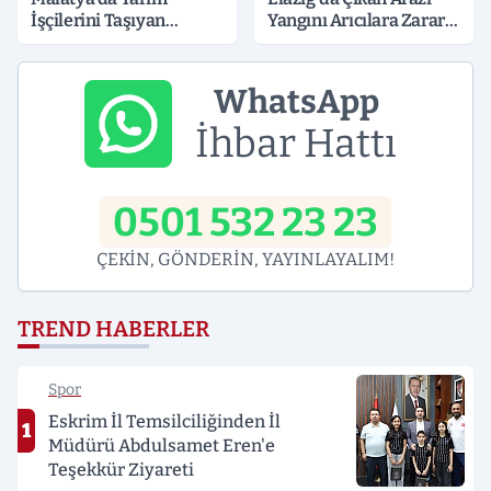
İşçilerini Taşıyan
Yangını Arıcılara Zarar
Minibüs Tıra Çarptı: 19
Verdi
Yaralı
WhatsApp
İhbar Hattı
0501 532 23 23
ÇEKİN, GÖNDERİN, YAYINLAYALIM!
TREND HABERLER
Spor
Eskrim İl Temsilciliğinden İl
1
Müdürü Abdulsamet Eren'e
Teşekkür Ziyareti