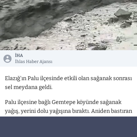
İHA
İhlas Haber Ajansı
Elazığ’ın Palu ilçesinde etkili olan sağanak sonrası
sel meydana geldi.
Palu ilçesine bağlı Gemtepe köyünde sağanak
yağış, yerini dolu yağışına bıraktı. Aniden bastıran
yağmurla birlikte oluşan sel mezra yollarında su
birikintilerine neden olurken, vatandaşlar zor