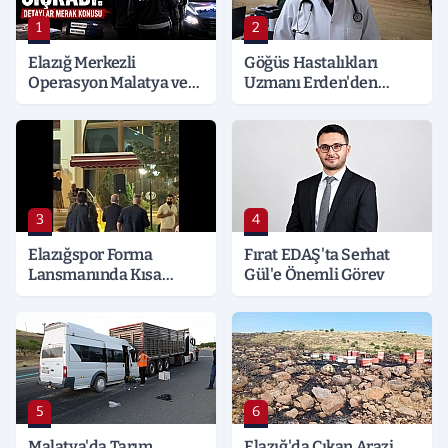
1
2
Elazığ Merkezli
Göğüs Hastalıkları
Operasyon Malatya ve
Uzmanı Erden'den
Kocaeli’ne Sıçradı:
Hayati Klima Uyarısı
Detaylar Merak Konusu
3
4
Elazığspor Forma
Fırat EDAŞ'ta Serhat
Lansmanında Kısa
Gül'e Önemli Görev
Süreli Gerginlik
5
6
Malatya'da Tarım
Elazığ'da Çıkan Arazi